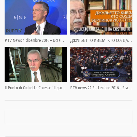
Category:
PrimoPiano
,
Speciali
Tags:
Medio Oriente
,
Obama
,
Putin
,
Russia
,
Siria
,
USA
PTV News 1 dicembre 2016 – Ucraina: provocazione nel Mar Nero
ДЖУЛЬЕТТО КИЕЗА: КТО СОЗДАЛ БЕРЛИНСКУЮ СТЕНУ?
Il Punto di Giulietto Chiesa: “Il garbuglio di Washington”
PTV news 29 Settembre 2016 – Scacco matto a Barack Obama