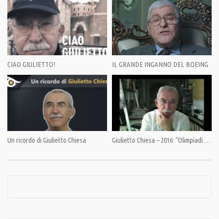
Category:
PrimoPiano
,
Speciali
Tags:
ABM
,
Armi nucleari
,
Deterrenza Nucleare
,
George Bush
,
Giulietto Chiesa
,
Putin
CIAO GIULIETTO!
IL GRANDE INGANNO DEL BOEING
Un ricordo di Giulietto Chiesa
Giulietto Chiesa – 2016: “Olimpiadi della demenza”