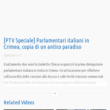
[PTV Speciale] Parlamentari italiani in
Crimea, copia di un antico paradiso
22/05/2018 13:57
Esattamente due anni fa Giulietto Chiesa organizzò la prima delegazione
parlamentare italiana in visita in Crimea. Fu un’occasione per riflettere
sull’assurdità delle sanzioni alla Russia e sulle fertili relazioni commerciali
che l’Italia potrebbe intrattenere con una regione a forte vocazione
turistica come la Crimea.
Oggi molte cose sono cambiate, la Crimea è collegata alla Russia dal
monumentale ponte di Kerch e la rimozione delle sanzioni alla Russia
Related Videos
rientra tra gli obiettivi del nuovo governo italiano, per questo riteniamo