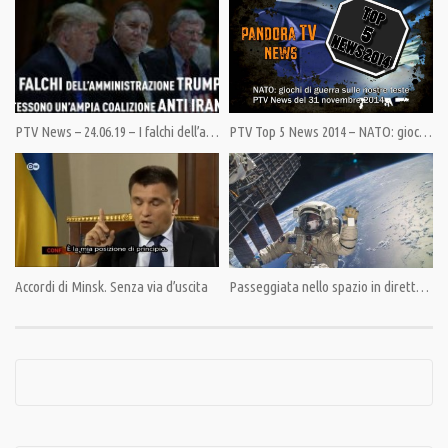
utile rivedere questo video.
Condividi
PTV News – 24.06.19 – I falchi dell’amministrazione Trump tessono un’ampia coalizione anti Iran
PTV Top 5 News 2014 – NATO: giochi di guerra sulle nostre teste
Category:
PrimoPiano
,
Speciali
Tags:
Crimea
,
Giulietto Chiesa
,
Kiev
,
Mosca
,
Parlamentari
,
Russia
,
Sanzioni
,
Sebastopoli
,
Ucraina
,
Unione Europea
Accordi di Minsk. Senza via d’uscita
Passeggiata nello spazio in diretta dalla Stazione Spaziale Internazionale