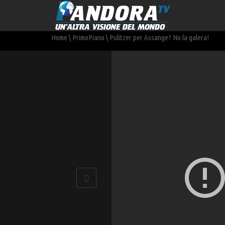
Home
\
PrimoPiano
\
Pulitzer per Assange? No la galera!