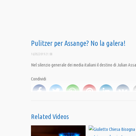
Pulitzer per Assange? No la galera!
16/05/2019 21:08
Nel silenzio generale dei media italiani il destino di Julian Ass
Condividi
Category:
PrimoPiano
,
Speciali
Tags:
#FrancoFracassi
,
#JulianAssange
,
PandoraTV
Related Videos