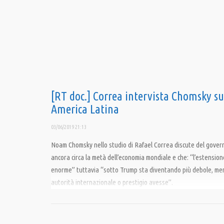
[RT doc.] Correa intervista Chomsky s
America Latina
03/06/2019 21:13
Noam Chomsky nello studio di Rafael Correa discute del gover
ancora circa la metà dell’economia mondiale e che: “l’estensione
enorme” tuttavia “sotto Trump sta diventando più debole, men
autorità internazionale o prestigio avesse”.
Traduzione di Letizia Bruno