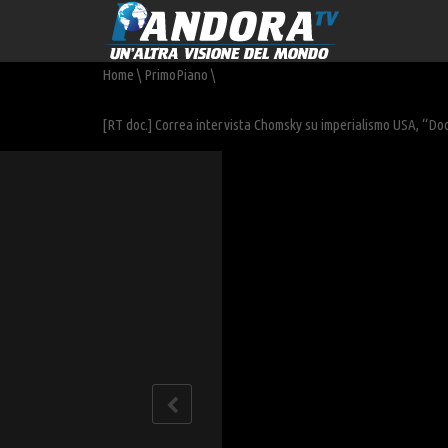
Home
\
PrimoPiano
\
[RT doc.] Correa intervista Chomsky su imperialismo USA, “Do