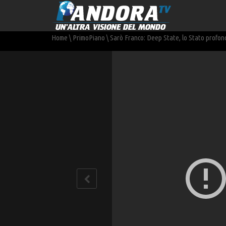
Home
\
PrimoPiano
\
Sarò Franco: Deep State, lo Stato profond