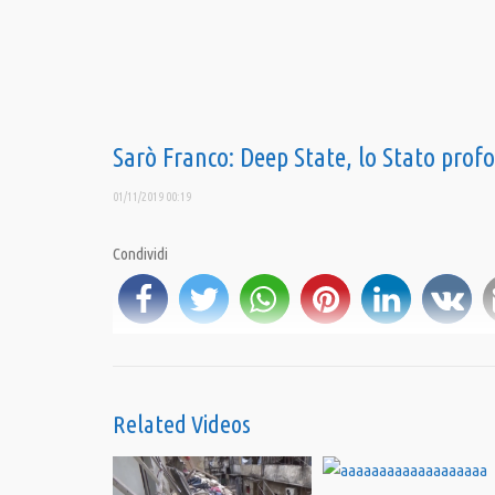
Sarò Franco: Deep State, lo Stato profo
01/11/2019 00:19
Condividi
is
Category:
PrimoPiano
,
Sarò franco di Franco Fracassi
Related Videos
Tags:
deep state
,
Franco Fracassi
,
Lega
,
Russia
,
Salvini