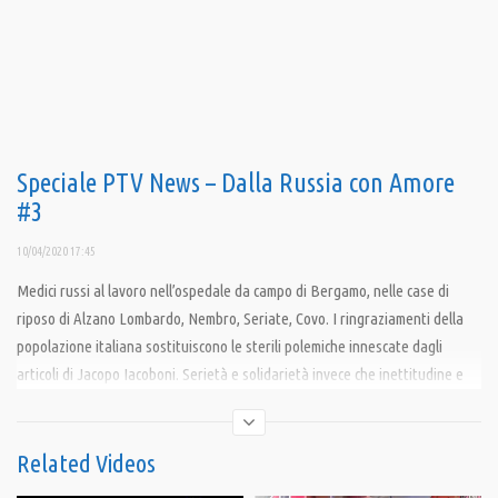
Speciale PTV News – Dalla Russia con Amore
#3
10/04/2020 17:45
Medici russi al lavoro nell’ospedale da campo di Bergamo, nelle case di
riposo di Alzano Lombardo, Nembro, Seriate, Covo. I ringraziamenti della
popolazione italiana sostituiscono le sterili polemiche innescate dagli
articoli di Jacopo Iacoboni. Serietà e solidarietà invece che inettitudine e
strane idee di protagonismo.
Condividi
Related Videos