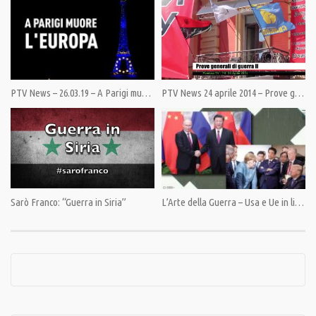
Category:
News
,
PrimoPiano
,
Speciali
Tags:
#bergamo
,
aiuti russia
,
covid19
,
Ospedali
,
Russia
PTV News – 26.03.19 – A Parigi muore l’Europa
PTV News 24 aprile 2014 – Prove generali di guerra
Sarò Franco: “Guerra in Siria”
L’Arte della Guerra – Usa e Ue in lite ma uniti contro Russia e Cina