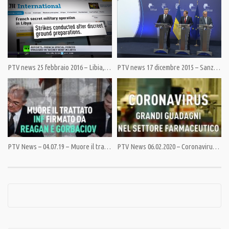
Category:
PrimoPiano
,
Speciali
Tags:
Arte
,
Dawood
,
Fotografia
,
Hiba Shalabi
,
Libia
,
Marco Aurelio
,
Moschea
,
SaveTheOldCiry
,
Tripoli
PTV news 25 febbraio 2016 – Libia, i francesi ci sono già
PTV news 17 dicembre 2015 – Sanzioni: l’Europa insiste, in coda dietro a Washington
PTV News – 04.07.19 – Muore il trattato INF firmato da Reagan e Gorbaciov
PTV News 06.02.2020 – Coronavirus: grandi guadagni nel settore farmaceutico