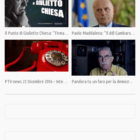
Condividi
Il Punto di Giulietto Chiesa: “Firmate per la Lista del Popolo. Anche a nome di pandoratv.it”
Paolo Maddalena: “Il ddl Gambaro, un provvedimento dal contenuto eversivo e liberticida”
Category:
PrimoPiano
,
Stato di Diritto di Antonio Ingroia
Tags:
Antonio Ingroia
,
costituzione
,
Diritto
,
Lista del Popolo
PTV news 22 Dicembre 2016 – Interrotti i canali di comunicazione Usa – Russia
Pandora tv, un faro per la democrazia