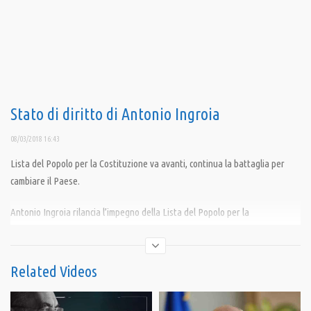
Stato di diritto di Antonio Ingroia
08/03/2018 16:43
Lista del Popolo per la Costituzione va avanti, continua la battaglia per
cambiare il Paese.
Antonio Ingroia rilancia l’impegno della Lista del Popolo per la
Costituzione: “Le elezioni ci consegnano l’ingovernabilità, ma l’esito del
voto è il frutto avvelenato di una legge elettorale truffa. Noi siamo stati
boicottati e oscurati, ma non ci fermiamo. La battaglia per cambiare questa
Related Videos
pessima Italia continua”