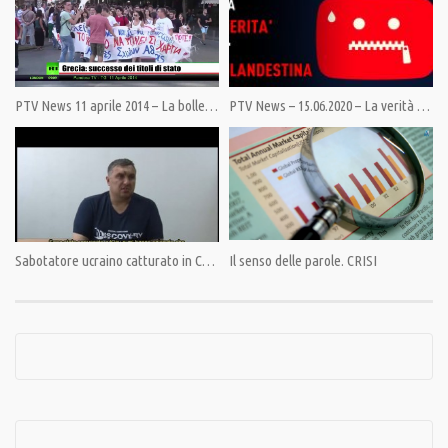
Category:
PrimoPiano
,
Speciali
Tags:
#Ing.VitoSegantini
,
#ReteVeneta
,
PandoraTV
,
PonteMorandi
PTV News 11 aprile 2014 – La bolletta del gas
PTV News – 15.06.2020 – La verità è clandestina
Sabotatore ucraino catturato in Crimea: “Preparavamo atti di sabotaggio contro la Russia”
Il senso delle parole. CRISI