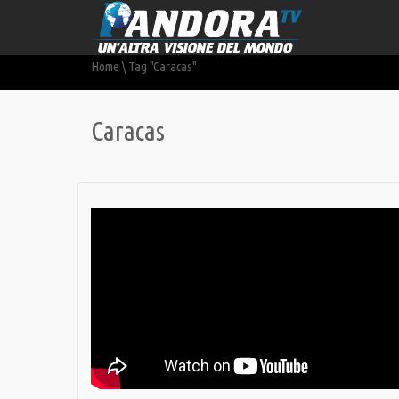
Home
\
Tag "Caracas"
Caracas