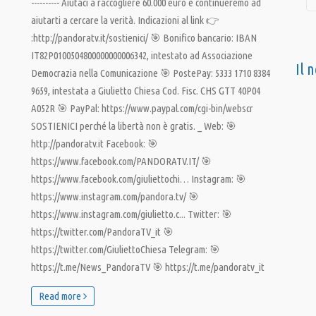
---------- Aiutaci a raccogliere 60.000 euro e continueremo ad
aiutarti a cercare la verità. Indicazioni al link 👉
:http://pandoratv.it/sostienici/ 🎯 Bonifico bancario: IBAN
IT82P0100504800000000006342, intestato ad Associazione
Il 
Democrazia nella Comunicazione 🎯 PostePay: 5333 1710 8384
9659, intestata a Giulietto Chiesa Cod. Fisc. CHS GTT 40P04
A052R 🎯 PayPal: https://www.paypal.com/cgi-bin/webscr
SOSTIENICI perché la libertà non è gratis. _ Web: 🎯
http://pandoratv.it Facebook: 🎯
https://www.facebook.com/PANDORATV.IT/ 🎯
https://www.facebook.com/giuliettochi… Instagram: 🎯
https://www.instagram.com/pandora.tv/ 🎯
https://www.instagram.com/giulietto.c... Twitter: 🎯
https://twitter.com/PandoraTV_it 🎯
https://twitter.com/GiuliettoChiesa Telegram: 🎯
https://t.me/News_PandoraTV 🎯 https://t.me/pandoratv_it
Read more