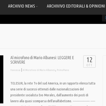
ARCHIVIO NEWS
ARCHIVIVO EDITORIALI & OPINIONI
Al microfono di Mario Albanesi: LEGGERE E
12
SCRIVERE
OTT
|
,
francesca
Al Microfono di Mario Albanesi
PrimoPiano
TELESUR, la rete Tv del sud America, in un rapporto elenca tutta
una serie di successi ottenuti dalle nazionalizzazioni del
presidente socialista Evo Morales, dall'aumento dei posti di
lavoro alla quasi scomparsa dell'analfabetismo. ------------------ -----