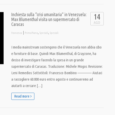
Inchiesta sulla “crisi umanitaria” in Venezuela:
14
Max Blumenthal visita un supermercato di
AGO
Caracas
|
,
,
francesca
PrimoPiano
Speciali
Speciali
I media mainstream sostengono che il Venezuela non abbia cibo
e forniture di base. Quindi Max Blumenthal, di Grayzone, ha
deciso di investigare facendo la spesa in un grande
supermercato di Caracas. Traduzione: Michele Mogos Revisione:
Leni Remedios Sottotitoli: Francesco Bombino ————— Aiutaci
a raccogliere 60.000 euro entro agosto e continueremo ad
aiutarti a cercare […]
Read more