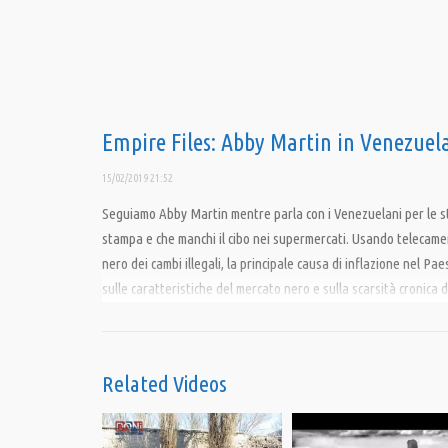
Empire Files: Abby Martin in Venezuel
15/02/2019 21:52
Seguiamo Abby Martin mentre parla con i Venezuelani per le str
stampa e che manchi il cibo nei supermercati. Usando telecamere
nero dei cambi illegali, la principale causa di inflazione nel 
sulle caratteristiche del mercato nero e sulla scarsità cronica 
intervento eterodiretto, Abby cerca di scoprire se i locali sono
Traduzione: Aleksandar Grbic
Related Videos
Revisione: Leni Remedios
Courtesy of TeleSUR English