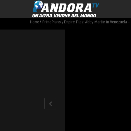
Home
\
PrimoPiano
\
Empire Files: Abby Martin in Venezuela –