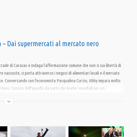
a – Dai supermercati al mercato nero
ade di Caracas e indaga l’affermazione comune che non ci sia libertà di
 nascoste, ci porta attraverso i negozi di alimentari locali e il mercato
Paese. Conversando con l’economista Pasqualina Curzio, Abby impara molto
di beni. Conscia dell’appello da parte dei leader mondiali per un
 d’accordo.