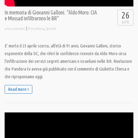
In memoria di Giovanni Galloni. “Aldo Moro: CIA
26
e Mossad infiltrarono le BR”
APR
|
,
arturo bandini
PrimoPiano
Speciali
E’ morto il 23 aprile scorso, all’età di 91 anni, Giovanni Galloni, storico
esponente della DC, che riferì le confidenze ricevute da Aldo Moro circa
l’infiltrazione dei servizi segreti americani e israeliani nelle BR. Rivelazioni
che Pandora tv aveva già pubblicato con il commento di Giulietto Chiesa e
che riproponiamo oggi.
Read more