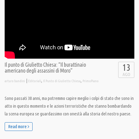
Il punto di Giulietto Chiesa: “Il burattinaio
13
americano degli assassini di Moro”
AGO
|
,
,
arturo bandini
Editoriali
Il Punto di Giulietto Chiesa
PrimoPiano
Sono passati 38 anni, ma potremmo capire meglio i colpi di stato che sono in
atto in questo momento e le azioni terroristiche che stanno bombardando
la scena europea se guardassimo con onestà alla storia del nostro paese.
Read more