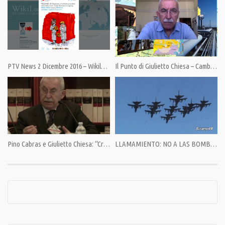
Category:
Editoriali
,
Il Punto di Giulietto Chiesa
,
PrimoPiano
Tags:
Aldo Moro
,
CIA
,
Compromesso Storico
,
Giulietto Chiesa
,
Gladio
,
Licio Gelli
,
Loggia P2
,
Steve Pieczenik
PTV News 2 Dicembre 2016 – Wikileaks scopre un grave scandalo governativo in Germania
Il Punto di Giulietto Chiesa – Cambio di Vettore. [21 maggio 2014]
Pino Cabras e Giulietto Chiesa: “Cresce il cuore nero dell’Europa.”
LLAMAMIENTO: NO A LAS BOMBAS NUCLEARES EN ITALIA