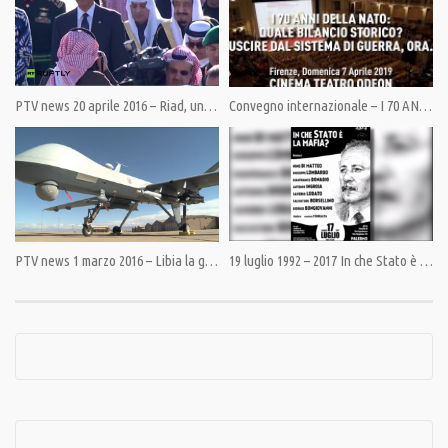
Category:
Guerra in Ucraina
,
InEvidenza
,
Speciali
Tags:
Gian Micalessin
,
Giulietto Chiesa
,
Pandora TV
,
piazza Maidan
,
Ucraina
,
Yanukovich
PTV news 20 aprile 2016 – Riad, un alleato pericoloso (già l’11 settembre)
Convegno internazionale – I 70 ANNI DELLA NATO: QUALE BILANCIO STORICO? USCIRE DAL SISTEMA DI GUERRA, ORA. Firenze, Domenica 7 Aprile 2019 CINEMA TEATRO ODEON
PTV news 1 marzo 2016 – Libia la guerra silenziosa
19 luglio 1992 – 2017 In che Stato è la mafia