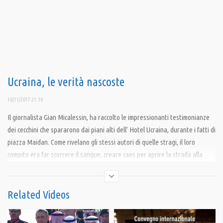
Ucraina, le verità nascoste
16/11/2017 21:30
Il giornalista Gian Micalessin, ha raccolto le impressionanti testimonianze
dei cecchini che spararono dai piani alti dell’ Hotel Ucraina, durante i fatti di
piazza Maidan. Come rivelano gli stessi autori di quelle stragi, il loro
compito era far scorrere il sangue, creare caos per aprire la strada alla
destituzione del legittimo presidente Yanukovich.
Condividi
Related Videos