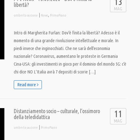
13
libertà?
MAG
|
,
umberto ascione
News
PrimoPiano
Intro di Margherita Furlan: Dov’è finita la libertà? Adesso è il
momento di una grande rivoluzione intellettuale e morale. In
piedi invece che inginocchiati. Che ne sarà dell’economia
nazionale? Coronavirus, aumentano le proteste in Germania
Cina-USA: gli investimenti in gioco per il dominio del mondo 5G: c’è
chi dice NO L’Italia avrà 7 depositi di scorie […]
Read more
Distanziamento socio – culturale, l’ossimoro
11
della teledidattica
MAG
|
umberto ascione
PrimoPiano