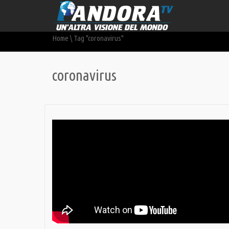
Home
\
Tag "coronavirus"
coronavirus