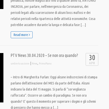
penalista, nonché magistrato fino a qualche anno fa, ANTONIO
INGROIA, per parlare, nell’emergenza da Coronavirus, dei
pericoli legati alla scarcerazione di alcuni boss mafiosi e dei
relativi pericoli nella ripartenza delle attività economiche. Cosa
potrebbe accadere durante la lunga e delicata fase […]
Read more
PTV News 30.04.2020 – Se non ora quando?
30
APR
|
,
umberto ascione
News
PrimoPiano
– Intro di Margherita Furlan: Oggi alcune indiscrezioni di stampa
parlano dell’attivazione del MES da parte dell’Italia. Alcuni
indicano la data del 15 maggio. Si parla di “sorveglianza
rafforzata”. Occorre un cambio di paradigma. Se non ora
quando? E’ questo il momento per superare i dogmi e gli schemi
di pensiero che hanno messo a […]