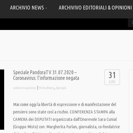
ARCHIVIO NEWS
ARCHIVIVO EDITORIALI & OPINIONI
Speciale PandoraTV 31.07.2020 –
31
Coronavirus: l’informazione negata
LUG
|
,
umberto ascione
PrimoPiano
Speciali
Mai come oggi la libertà di espressione e di manifestazione del
pensiero sono state così a rischio. CONFERENZA STAMPA alla
CAMERA dei DEPUTATI organizzata dall’Onorevole Sara Cunial
(Gruppo Misto) con: Margherita Furlan, giornalista, co-fondatrice