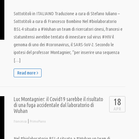
Sottotitoli in ITALIANO Traduzione a cura di Stefano Iuliano –
Sottotitoli a cura di Francesco Bombino Nel #biolaboratorio
BSL-4 situato a #Wuhan un team di ricercatori cinesi, francesi e
statunitensi avrebbe tentato di innestare sul virus #HIV il
genoma di uno dei #coronavirus, il SARS-5oV-2. Secondo le
ipotesi del professor Montagnier, “per inserire una sequenza
[…]
Read more
Luc Montagnier: il Covid19 sarebbe il risultato
18
di una fuga accidentale dal laboratorio di
APR
Wuhan
|
francesca
PrimoPiano
Nel #biolaboratorio BSL-4 situato a #Wuhan un team di