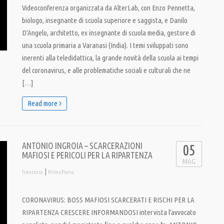
Videoconferenza organizzata da AlterLab, con Enzo Pennetta,
biologo, insegnante di scuola superiore e saggista, e Danilo
D’Angelo, architetto, ex insegnante di scuola media, gestore di
una scuola primaria a Varanasi (India). I temi sviluppati sono
inerenti alla teledidattica, la grande novità della scuola ai tempi
del coronavirus, e alle problematiche sociali e culturali che ne
[…]
Read more
ANTONIO INGROIA – SCARCERAZIONI
05
MAFIOSI E PERICOLI PER LA RIPARTENZA
MAG
|
francesca
PrimoPiano
CORONAVIRUS: BOSS MAFIOSI SCARCERATI E RISCHI PER LA
RIPARTENZA CRESCERE INFORMANDOSI intervista l’avvocato