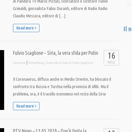
di Pandora TV Marco Pizzuti, ricercatore e scrittore Fulvio
Grimaldi, giornalista Fabio Duranti, editore di Radio Radio
Claudio Messora, editore di […]
Il 
Read more
Fulvio Scaglione – Siria, la vera sfida per Putin
16
MAG
|
,
francesca
PrimoPiano
Tintarella di luna di Fulvio Scaglione
Il Coronavirus, diffuso anche in Medio Oriente, ha bloccato il
confronto tra Russia e Turchia nella provincia di Idlib. Ma il
problema, ora, è il tracollo economico nel resto della Siria
Read more
PTV News – 13.05.2020 – Dov’è finita la