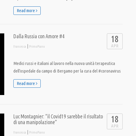
Read more
Dalla Russia con Amore #4
18
APR
|
francesca
PrimoPiano
Medici russi e italiani al lavoro nella nuova unità terapeutica
dell’ospedale da campo di Bergamo per la cura del #coronavirus
Read more
Luc Montagnier: “il Covid19 sarebbe il risultato
18
di una manipolazione”
APR
|
francesca
PrimoPiano