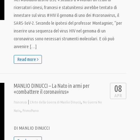
ricercatori cinesi, francesi e statunitensi avrebbe tentato di
innestare sul virus #HIV il genoma di uno dei #coronavirus, il
SARS-5oV-2. Secondo le ipotesi del professor Montagnier, “per
inserire una sequenza del virus HIV nel genoma di un
coronavirus sono necessari strumenti molecolari. E ciò può
avvenire […]
Read more
MANLIO DINUCCI – La Nato in armi per
08
«combattere il coronavirus»
APR
|
,
francesca
L'Arte della Guerra di Manlio Dinucci
No Guerra No
,
Nato
PrimoPiano
DI MANLIO DINUCCI