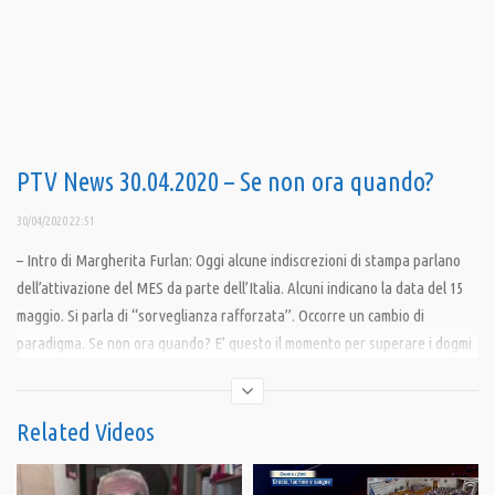
PTV News 30.04.2020 – Se non ora quando?
30/04/2020 22:51
– Intro di Margherita Furlan: Oggi alcune indiscrezioni di stampa parlano
dell’attivazione del MES da parte dell’Italia. Alcuni indicano la data del 15
maggio. Si parla di “sorveglianza rafforzata”. Occorre un cambio di
paradigma. Se non ora quando? E’ questo il momento per superare i dogmi
e gli schemi di pensiero che hanno messo a dura prova l’equilibrio
ambientale ed economico del pianeta e perchè la politica ritorni a
governare la moneta e l’economia.
Related Videos
– Russia: la legge della vita ai tempi del coronavirus