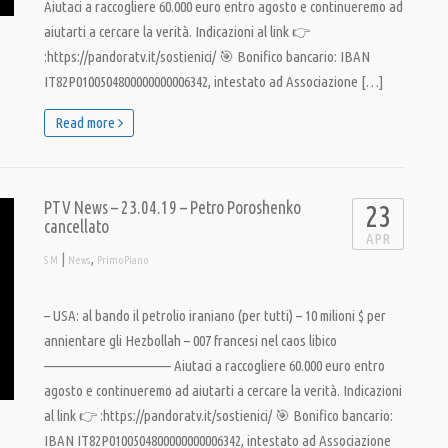
Aiutaci a raccogliere 60.000 euro entro agosto e continueremo ad
aiutarti a cercare la verità. Indicazioni al link 👉
:https://pandoratv.it/sostienici/ 🎯 Bonifico bancario: IBAN
IT82P0100504800000000006342, intestato ad Associazione […]
Read more
PTV News – 23.04.19 – Petro Poroshenko
23
cancellato
APR
|
,
S M
News
PrimoPiano
– USA: al bando il petrolio iraniano (per tutti) – 10 milioni $ per
annientare gli Hezbollah – 007 francesi nel caos libico
———————————– Aiutaci a raccogliere 60.000 euro entro
agosto e continueremo ad aiutarti a cercare la verità. Indicazioni
al link 👉 :https://pandoratv.it/sostienici/ 🎯 Bonifico bancario:
IBAN IT82P0100504800000000006342, intestato ad Associazione