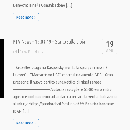
Democrazia nella Comunicazione […]
Read more
PTV News – 19.04.19 – Stallo sulla Libia
19
APR
|
,
S M
News
PrimoPiano
– Bruxelles scagiona Kaspersky: non fa la spia per i russi. E
Huawei? – “Maccartismo USA” contro il movimento BDS – Gran
Bretagna: il nuovo partito euroscettico di Nigel Farage
———————————– Aiutaci a raccogliere 60.000 euro entro
agosto e continueremo ad aiutarti a cercare la verità. Indicazioni
al link 👉 :https://pandoratv.it/sostienici/ 🎯 Bonifico bancario:
IBAN […]
Read more