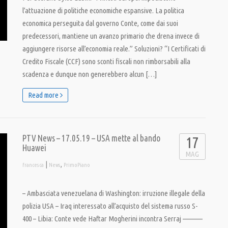
l’attuazione di politiche economiche espansive. La politica
economica perseguita dal governo Conte, come dai suoi
predecessori, mantiene un avanzo primario che drena invece di
aggiungere risorse all’economia reale.” Soluzioni? “I Certificati di
Credito Fiscale (CCF) sono sconti fiscali non rimborsabili alla
scadenza e dunque non generebbero alcun […]
Read more
PTV News – 17.05.19 – USA mette al bando
17
Huawei
MAG
|
,
francesca
News
PrimoPiano
– Ambasciata venezuelana di Washington: irruzione illegale della
polizia USA – Iraq interessato all’acquisto del sistema russo S-
400 – Libia: Conte vede Haftar Mogherini incontra Serraj ———–