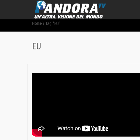
Home
\
Tag "EU"
EU