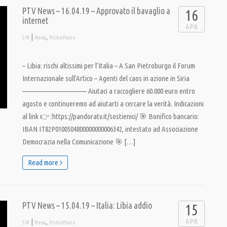
PTV News – 16.04.19 – Approvato il bavaglio a
16
internet
APR
|
,
S M
News
PrimoPiano
– Libia: rischi altissimi per l’Italia – A San Pietroburgo il Forum
Internazionale sull’Artico – Agenti del caos in azione in Siria
———————————– Aiutaci a raccogliere 60.000 euro entro
agosto e continueremo ad aiutarti a cercare la verità. Indicazioni
al link 👉 :https://pandoratv.it/sostienici/ 🎯 Bonifico bancario:
IBAN IT82P0100504800000000006342, intestato ad Associazione
Democrazia nella Comunicazione 🎯 […]
Read more
PTV News – 15.04.19 – Italia: Libia addio
15
APR
|
,
S M
News
PrimoPiano