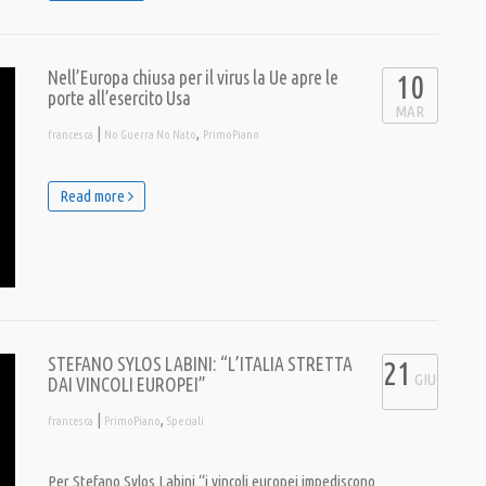
Nell’Europa chiusa per il virus la Ue apre le
10
porte all’esercito Usa
MAR
|
,
francesca
No Guerra No Nato
PrimoPiano
Read more
STEFANO SYLOS LABINI: “L’ITALIA STRETTA
21
GIU
DAI VINCOLI EUROPEI”
|
,
francesca
PrimoPiano
Speciali
Per Stefano Sylos Labini “i vincoli europei impediscono