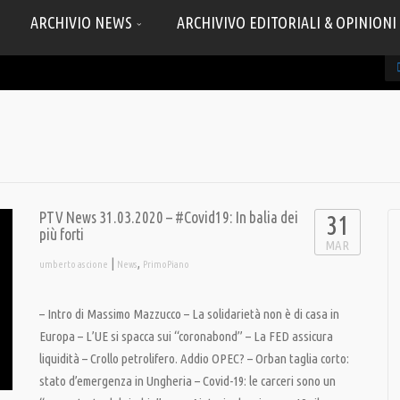
ARCHIVIO NEWS
ARCHIVIVO EDITORIALI & OPINIONI
PTV News 31.03.2020 – #Covid19: In balia dei
31
più forti
MAR
|
,
umberto ascione
News
PrimoPiano
– Intro di Massimo Mazzucco – La solidarietà non è di casa in
Europa – L’UE si spacca sui “coronabond” – La FED assicura
liquidità – Crollo petrolifero. Addio OPEC? – Orban taglia corto:
stato d’emergenza in Ungheria – Covid-19: le carceri sono un