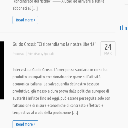
“concentrato del rischio” ——– Aiutaci ad arrivare a 10mila
abbonati al […]
Read more
Il 
Guido Grossi: “Ci riprendiamo la nostra libertà”
24
MAR
|
,
francesca
PrimoPiano
Speciali
Intervista a Guido Grossi. L’emergenza sanitaria in corso ha
prodotto un impatto eccezionalmente grave sull’attività
economica italiana. La salvaguardia del nostro tessuto
produttivo, già messo a dura prova dalle politiche europee di
austerità inflitte fino ad oggi, può essere perseguita solo con
l’attuazione di misure economiche di contrasto effettivo e
tempestivo al crollo della produzione […]
Read more