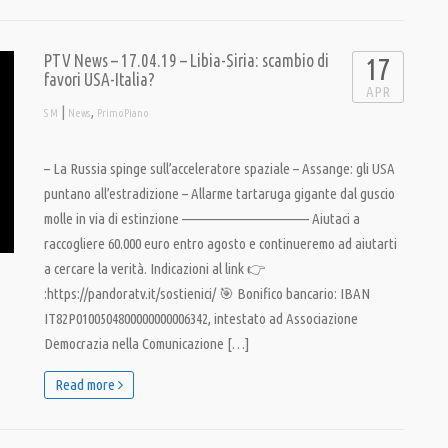
PTV News – 17.04.19 – Libia-Siria: scambio di
17
favori USA-Italia?
APR
|
,
S M
News
PrimoPiano
– La Russia spinge sull’acceleratore spaziale – Assange: gli USA
puntano all’estradizione – Allarme tartaruga gigante dal guscio
molle in via di estinzione ———————————– Aiutaci a
raccogliere 60.000 euro entro agosto e continueremo ad aiutarti
a cercare la verità. Indicazioni al link 👉
:https://pandoratv.it/sostienici/ 🎯 Bonifico bancario: IBAN
IT82P0100504800000000006342, intestato ad Associazione
Democrazia nella Comunicazione […]
Read more