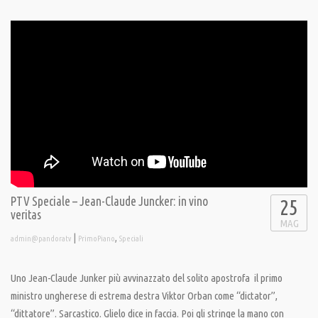
PTV Speciale – Jean-Claude Juncker: in vino
25
veritas
MAG
|
,
admin@pandoratv
PrimoPiano
Speciali
Uno Jean-Claude Junker più avvinazzato del solito apostrofa il primo
ministro ungherese di estrema destra Viktor Orban come “dictator”,
“dittatore”. Sarcastico. Glielo dice in faccia. Poi gli stringe la mano con