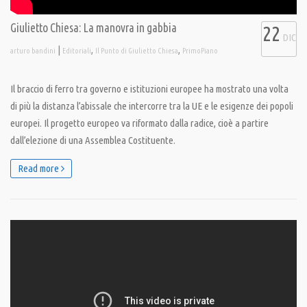
Giulietto Chiesa: La manovra in gabbia
22
DIC
|
,
,
arturo bandini
Editoriali
Il Punto di Giulietto Chiesa
PrimoPiano
Il braccio di ferro tra governo e istituzioni europee ha mostrato una volta
di più la distanza l’abissale che intercorre tra la UE e le esigenze dei popoli
europei. Il progetto europeo va riformato dalla radice, cioè a partire
dall’elezione di una Assemblea Costituente.
Read more