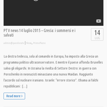
PTV news 14 luglio 2015 – Grecia: i sommersi e i
14
salvati
LUG
|
,
admin@pandoratv
News
PrimoPiano
La destra tedesca, sola al comando in Europa, ha imposto alla Grecia un
programma politico ultraconservatore. E mentre il paese affonda Bruxelles
salva gli oligarchi. In Ucraina la rivolta di Settore Destro: in guerra con
Poroshenko in neonazisti minacciano una nuova Maidan. Raggiunto
l’accordo sul nucleare iraniano. Israele: “errore storico”. Obama ai falchi
repubblicani : […]
Read more