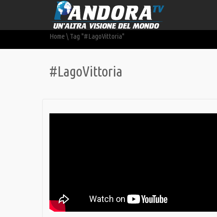
Home
\
Tag "#LagoVittoria"
#LagoVittoria