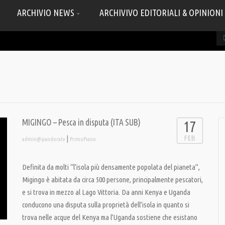
ARCHIVIO NEWS
ARCHIVIVO EDITORIALI & OPINIONI
MIGINGO – Pesca in disputa (ITA SUB)
17
FEB
|
admin@pandoratv
PrimoPiano
Definita da molti “l’isola più densamente popolata del pianeta”,
Migingo è abitata da circa 500 persone, principalmente pescatori,
e si trova in mezzo al Lago Vittoria. Da anni Kenya e Uganda
conducono una disputa sulla proprietà dell’isola in quanto si
trova nelle acque del Kenya ma l’Uganda sostiene che esistano