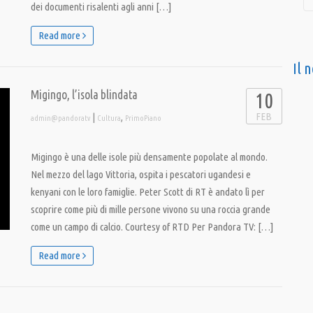
dei documenti risalenti agli anni […]
Read more
Il 
Migingo, l’isola blindata
10
FEB
|
,
admin@pandoratv
Cultura
PrimoPiano
Migingo è una delle isole più densamente popolate al mondo.
Nel mezzo del lago Vittoria, ospita i pescatori ugandesi e
kenyani con le loro famiglie. Peter Scott di RT è andato lì per
scoprire come più di mille persone vivono su una roccia grande
come un campo di calcio. Courtesy of RTD Per Pandora TV: […]
Read more