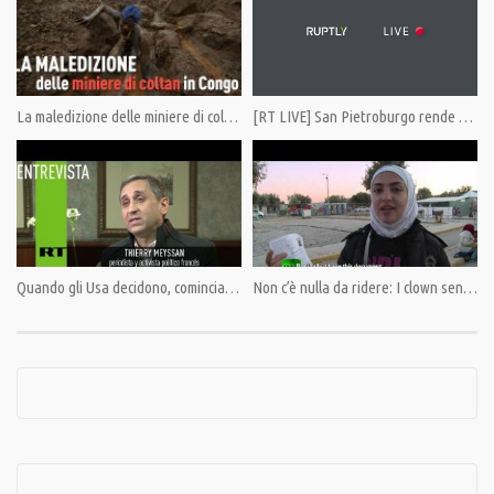
Revisione a cura di Marco Bulletta
Sottotitoli di Francesco Bombino
Condividi
La maledizione delle miniere di coltan in Congo
[RT LIVE] San Pietroburgo rende omaggio alle vittime dell’attentato
Category:
Cultura
,
PrimoPiano
Tags:
#DOC
,
#Kenya
,
#LagoVittoria
,
#Migingo
,
#PeterScott
,
#Uganda
,
RT
Quando gli Usa decidono, comincia la guerra in Venezuela – ITA, ESP
Non c’è nulla da ridere: I clown senza frontiere aiutano i rifugiati siriani a ritrovare il sorriso