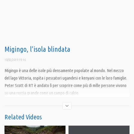
Migingo, l’isola blindata
10/02/2019 19:16
Migingo è una delle isole più densamente popolate al mondo. Nel mezzo
del lago Vittoria, ospita i pescatori ugandesi e kenyani con le loro famiglie.
Peter Scott di RT è andato lì per scoprire come più di mille persone vivono
su una roccia grande come un campo di calcio.
Courtesy of RTD
Per Pandora TV:
Traduzione di Letizia Bruno
Related Videos
Revisione a cura di Marco Bulletta
Sottotitoli di Francesco Bombino