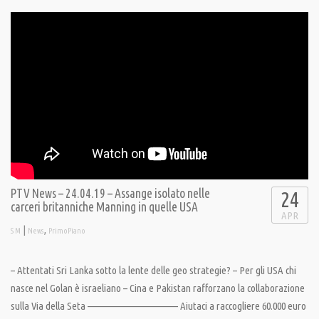
PTV News – 24.04.19 – Assange isolato nelle
24
carceri britanniche Manning in quelle USA
APR
|
,
S M
News
PrimoPiano
– Attentati Sri Lanka sotto la lente delle geo strategie? – Per gli USA chi
nasce nel Golan è israeliano – Cina e Pakistan rafforzano la collaborazione
sulla Via della Seta ———————————– Aiutaci a raccogliere 60.000 euro