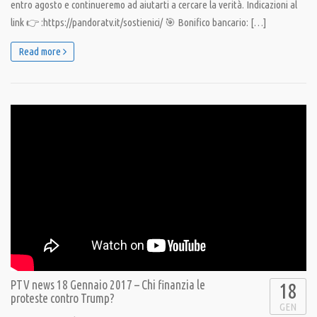
entro agosto e continueremo ad aiutarti a cercare la verità. Indicazioni al
link 👉 :https://pandoratv.it/sostienici/ 🎯 Bonifico bancario: […]
Read more
PTV news 18 Gennaio 2017 – Chi finanzia le
18
proteste contro Trump?
GEN