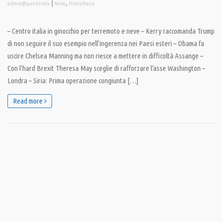
|
,
admin@pandoratv
News
PrimoPiano
– Centro italia in ginocchio per terremoto e neve – Kerry raccomanda Trump
di non seguire il suo esempio nell’ingerenza nei Paesi esteri – Obama fa
uscire Chelsea Manning ma non riesce a mettere in difficoltà Assange –
Con l’hard Brexit Theresa May sceglie di rafforzare l’asse Washington –
Londra – Siria: Prima operazione congiunta […]
Read more