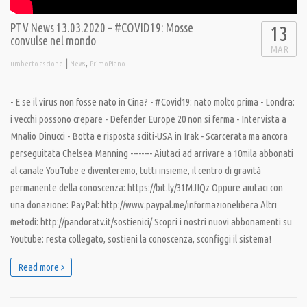
PTV News 13.03.2020 – #COVID19: Mosse
13
convulse nel mondo
MAR
|
,
umberto ascione
News
PrimoPiano
- E se il virus non fosse nato in Cina? - #Covid19: nato molto prima - Londra:
i vecchi possono crepare - Defender Europe 20 non si ferma - Intervista a
Mnalio Dinucci - Botta e risposta sciiti-USA in Irak - Scarcerata ma ancora
perseguitata Chelsea Manning -------- Aiutaci ad arrivare a 10mila abbonati
al canale YouTube e diventeremo, tutti insieme, il centro di gravità
permanente della conoscenza: https://bit.ly/31MJIQz Oppure aiutaci con
una donazione: PayPal: http://www.paypal.me/informazionelibera Altri
metodi: http://pandoratv.it/sostienici/ Scopri i nostri nuovi abbonamenti su
Youtube: resta collegato, sostieni la conoscenza, sconfiggi il sistema!
Read more