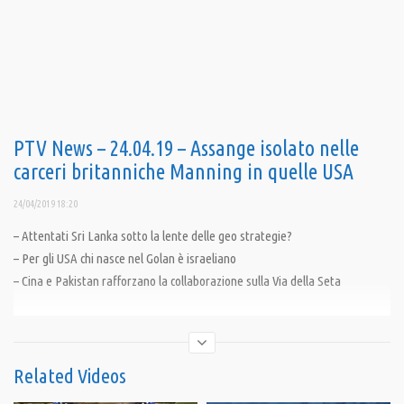
PTV News – 24.04.19 – Assange isolato nelle
carceri britanniche Manning in quelle USA
24/04/2019 18:20
– Attentati Sri Lanka sotto la lente delle geo strategie?
– Per gli USA chi nasce nel Golan è israeliano
– Cina e Pakistan rafforzano la collaborazione sulla Via della Seta
———————————–
Aiutaci a raccogliere 60.000 euro entro agosto e continueremo ad aiutarti a
cercare la verità.
Related Videos
Indicazioni al link 👉 :https://pandoratv.it/sostienici/