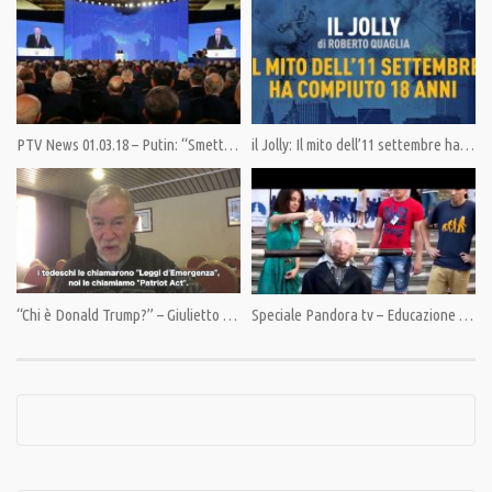
🎯 Bonifico bancario: IBAN IT82P0100504800000000006342, intestato ad
Associazione Democrazia nella Comunicazione
🎯 PayPal: https://www.paypal.com/cgi-bin/webscr
🎯 PostePay: 5333 1710 6780 7806, intestata a Giulietto Chiesa, Cod Fisc
CHS GTT 40P04 A052R
PTV News 01.03.18 – Putin: “Smettete di agitare il Pianeta Terra”
il Jolly: Il mito dell’11 settembre ha compiuto 18 anni
SOSTIENICI perché la libertà non è gratis.
___
Web: 🎯 https://pandoratv.it
Facebook:
🎯 https://www.facebook.com/PANDORATV.IT/
🎯 https://www.facebook.com/giuliettochi…
Instagram:
“Chi è Donald Trump?” – Giulietto Chiesa intervista Ray Mc Govern
Speciale Pandora tv – Educazione ultra-nazionalista in Ucraina
🎯 https://www.instagram.com/pandora.tv/
🎯 https://www.instagram.com/giulietto.c…
Twitter:
🎯 https://twitter.com/PandoraTV_it
🎯 https://twitter.com/GiuliettoChiesa
Telegram: