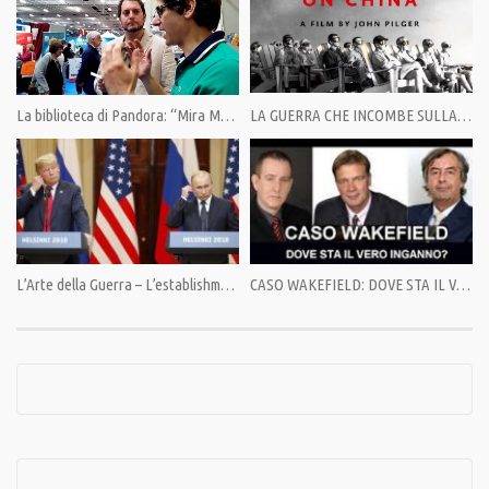
inchiesta sulle esposizione ad uranio e vaccini dei militari italiani.
————————
Aiutaci a raccogliere 60.000 euro entro agosto e continueremo ad aiutarti a
cercare la verità.
La biblioteca di Pandora: “Mira Markovic, memorie di una strega rossa”
LA GUERRA CHE INCOMBE SULLA CINA di John Pilger [sott. in italiano]
Indicazioni al link 👉 :https://pandoratv.it/sostienici/
🎯 Bonifico bancario: IBAN IT82P0100504800000000006342, intestato ad
Associazione Democrazia nella Comunicazione
🎯 PayPal: https://www.paypal.com/cgi-bin/webscr
SOSTIENICI perché la libertà non è gratis.
_
L’Arte della Guerra – L’establishment Usa dietro il Summit di Helsinki
CASO WAKEFIELD: DOVE STA IL VERO INGANNO?
Web: 🎯 https://pandoratv.it
Facebook:
🎯 https://www.facebook.com/PANDORATV.IT/
🎯 https://www.facebook.com/giuliettochi…
Instagram:
🎯 https://www.instagram.com/pandora.tv/
🎯 https://www.instagram.com/giulietto.c…