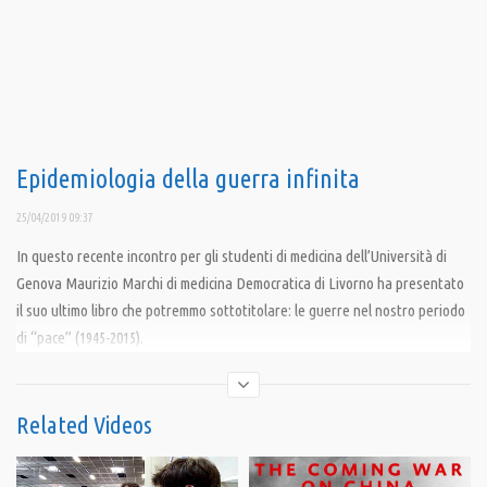
Epidemiologia della guerra infinita
25/04/2019 09:37
In questo recente incontro per gli studenti di medicina dell’Università di
Genova Maurizio Marchi di medicina Democratica di Livorno ha presentato
il suo ultimo libro che potremmo sottotitolare: le guerre nel nostro periodo
di “pace” (1945-2015).
Nella seconda parte della conferenza Valerio Gennaro, di Medici per
l’Ambiente (ISDE Genova), ha presentato una sintesi di un nuovo studio
Related Videos
epidemiologico sull’incidenza 1996-2012 di tumori nei militari italiani. Lo
studio è basato sui dati acquisiti dalla commissione parlamentare di