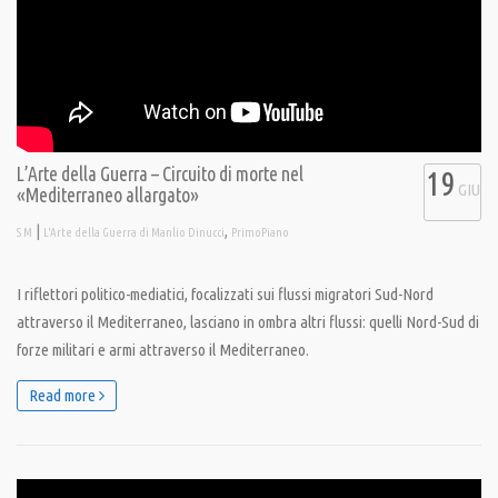
L’Arte della Guerra – Circuito di morte nel
19
GIU
«Mediterraneo allargato»
|
,
S M
L'Arte della Guerra di Manlio Dinucci
PrimoPiano
I riflettori politico-mediatici, focalizzati sui flussi migratori Sud-Nord
attraverso il Mediterraneo, lasciano in ombra altri flussi: quelli Nord-Sud di
forze militari e armi attraverso il Mediterraneo.
Read more