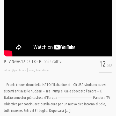
PTV News 12.06.18 – Buoni e cattivi
12
GIU
|
,
admin@pandoratv
News
PrimoPiano
– Pronti i nuovi droni della NATO l’Italia dice sì – Gli USA studiano nuovi
sistemi antimissile nucleari – Tra Trump e Kim è sbocciato l’amore – Il
Balticconnector più costoso d’Europa ———————————— Pandora TV
Obiettivo per continuare: 50mila euro per un nuovo giro intorno al Sole,
tutti insieme. Entro il 31 Luglio. Dopo sarà […]