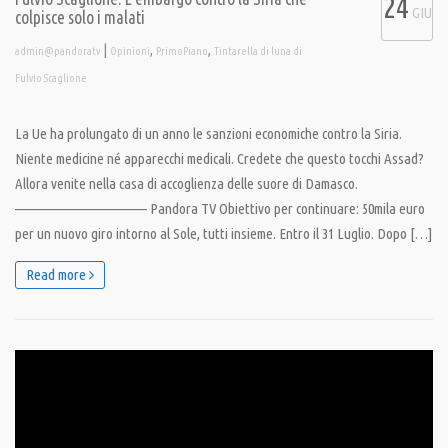
24
GIU
colpisce solo i malati
|
,
,
admin@pandoratv
Opinioni
PrimoPiano
Tintarella di luna di
Fulvio Scaglione
La Ue ha prolungato di un anno le sanzioni economiche contro la Siria.
Niente medicine né apparecchi medicali. Credete che questo tocchi Assad?
Allora venite nella casa di accoglienza delle suore di Damasco.
———————————— Pandora TV Obiettivo per continuare: 50mila euro
per un nuovo giro intorno al Sole, tutti insieme. Entro il 31 Luglio. Dopo […]
Read more