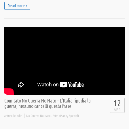
Read more
Comitato No Guerra No Nato – L’Italia ripudia la
12
guerra, nessuno cancelli questa frase.
APR
|
,
,
arturo bandini
No Guerra No Nato
PrimoPiano
Speciali