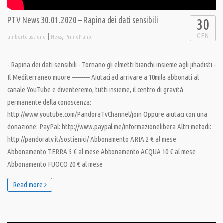
PTV News 30.01.2020 – Rapina dei dati sensibili
30
GEN
|
,
umberto ascione
News
PrimoPiano
- Rapina dei dati sensibili - Tornano gli elmetti bianchi insieme agli jihadisti -
Il Mediterraneo muore --------- Aiutaci ad arrivare a 10mila abbonati al
canale YouTube e diventeremo, tutti insieme, il centro di gravità
permanente della conoscenza:
http://www.youtube.com/PandoraTvChannel/join Oppure aiutaci con una
donazione: PayPal: http://www.paypal.me/informazionelibera Altri metodi:
http://pandoratv.it/sostienici/ Abbonamento ARIA 2 € al mese
Abbonamento TERRA 5 € al mese Abbonamento ACQUA 10 € al mese
Abbonamento FUOCO 20 € al mese
Read more