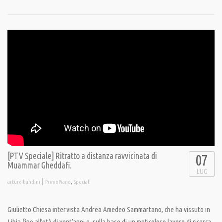
[PTV Speciale] Ritratto a distanza ravvicinata di
07
Muammar Gheddafi.
LUG
|
,
arturo bandini
PrimoPiano
Speciali
Giulietto Chiesa intervista Andrea Amedeo Sammartano, che ha vissuto in
Libia fino all’età di vent’anni e, sulla base di un meticoloso lavoro di ricerca,