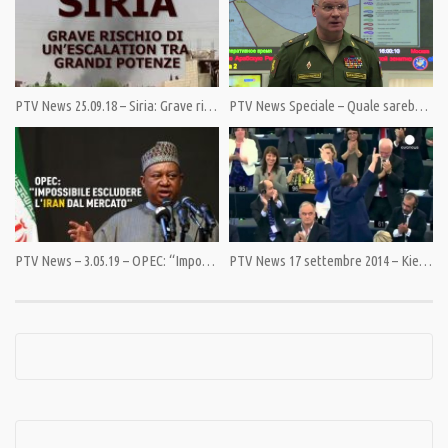
Pandora TV innaffia l’intelligenza collettiva. Siamo stati gli unici nel
panorama italiano a dare un’altra visione del mondo. Un servizio per tutti.
Sostieni Pandora TV. La libertà non è gratis.
Indicazioni al link:https://pandoratv.it/sostienici/
PTV News 25.09.18 – Siria: Grave rischio di un’escalation tra grandi potenze
PTV News Speciale – Quale sarebbe la risposta russa a un attacco Usa in Siria
Bonifico bancario: IBAN IT82P0100504800000000006342, intestato ad
Associazione Democrazia nella Comunicazione
PostePay 5333 1710 4683 2552, intestata a Giulietto Chiesa PayPal:
https://www.paypal.com/cgi-bin/webscr
Condividi
PTV News – 3.05.19 – OPEC: “Impossibile escludere l’Iran dal mercato”
PTV News 17 settembre 2014 – Kiev: parlamentare nel cassonetto
Category:
News
,
PrimoPiano
Tags:
America
,
Aquarius
,
Baltico
,
Conte
,
Corea del Nord
,
CSTO
,
droni
,
Estonia
,
Europa
,
Finlandia
,
Gas
,
Gasdotto
,
INF
,
Italia
,
Kim Jong-un
,
Le Pen
,
Libia
,
Macron
,
Mediterraneo
,
Migranti
,
Nato
,
Nave
,
Nucleare
,
Pace
,
Racket
,
Russia
,
Salvini
,
Scafisti
,
Spagna
,
Stoltenberg
,