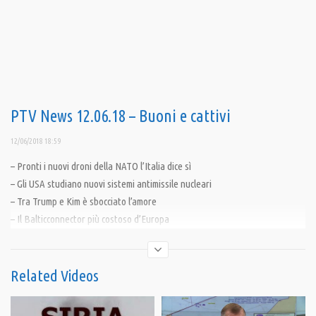
PTV News 12.06.18 – Buoni e cattivi
12/06/2018 18:59
– Pronti i nuovi droni della NATO l’Italia dice sì
– Gli USA studiano nuovi sistemi antimissile nucleari
– Tra Trump e Kim è sbocciato l’amore
– Il Balticconnector più costoso d’Europa
————————————
Related Videos
Pandora TV Obiettivo per continuare: 50mila euro per un nuovo giro
intorno al Sole, tutti insieme. Entro il 31 Luglio. Dopo sarà tardi.