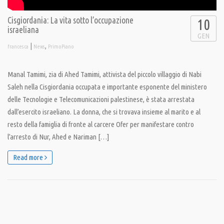
Cisgiordania: La vita sotto l’occupazione
10
israeliana
GEN
|
,
francesca
News
PrimoPiano
Manal Tamimi, zia di Ahed Tamimi, attivista del piccolo villaggio di Nabi
Saleh nella Cisgiordania occupata e importante esponente del ministero
delle Tecnologie e Telecomunicazioni palestinese, è stata arrestata
dall’esercito israeliano. La donna, che si trovava insieme al marito e al
resto della famiglia di fronte al carcere Ofer per manifestare contro
l’arresto di Nur, Ahed e Nariman […]
Read more