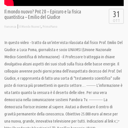
Il mondo nuovo? Pnt 20 – Epicuro e la fisica
31
quantistica – Emilio del Giudice
OTT
|
,
francesca
Il Mondo Nuovo?
PrimoPiano
In questo video - tratto da un'intervista rilasciata dal fisico Prof. Emilio Del
Giudice a Luca Poma, giornalista e socio UNAMSI (Unione Nazionale
Medico-Scientifica di Informazione) - il Professore tratteggia in chiave
divulgativa alcuni aspetti dei suoi studi sulla fisica delle basse energie. Il
colloquio avvenne pochi giorni prima dell'inaspettato decesso del Prof. Del
Giudice, e rappresenta di fatto una sorta di "testamento scientifico" sulle
piste di ricerca più promettenti in questo settore… -------- L’informazione è
vita tanto quanto la censura è il deserto delle idee. Per una vera
democrazia nella comunicazione sostieni Pandora Tv. ------------ La
democrazia fiorisce insieme al sapere. Aiutaci a diventare il centro di
gravità permanente della conoscenza. Obiettivo 25.000 euro al mese per
una nuova, grande, innovativa televisione per tutti. Indicazioni al link 👉