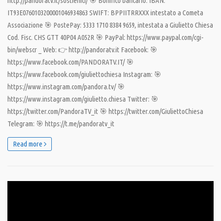
http://pandoratv.it/sostienici/ 🎯 Bonifico bancario: IBAN:
IT93E0760103200001046934863 SWIFT: BPPIITRRXXX intestato a Cometa
Associazione 🎯 PostePay: 5333 1710 8384 9659, intestata a Giulietto Chiesa
Cod. Fisc. CHS GTT 40P04 A052R 🎯 PayPal: https://www.paypal.com/cgi-
bin/webscr _ Web: 👉 http://pandoratv.it Facebook: 🎯
https://www.facebook.com/PANDORATV.IT/ 🎯
https://www.facebook.com/giuliettochiesa Instagram: 🎯
https://www.instagram.com/pandora.tv/ 🎯
https://www.instagram.com/giulietto.chiesa Twitter: 🎯
https://twitter.com/PandoraTV_it 🎯 https://twitter.com/GiuliettoChiesa
Telegram: 🎯 https://t.me/pandoratv_it
Read more