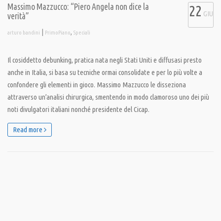
Massimo Mazzucco: “Piero Angela non dice la
22
GIU
verità”
|
,
arturo bandini
PrimoPiano
Speciali
Il cosiddetto debunking, pratica nata negli Stati Uniti e diffusasi presto
anche in Italia, si basa su tecniche ormai consolidate e per lo più volte a
confondere gli elementi in gioco. Massimo Mazzucco le disseziona
attraverso un’analisi chirurgica, smentendo in modo clamoroso uno dei più
noti divulgatori italiani nonché presidente del Cicap.
Read more