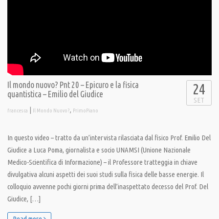
Il mondo nuovo? Pnt 20 – Epicuro e la fisica
24
quantistica – Emilio del Giudice
SET
|
,
francesca
Il Mondo Nuovo?
PrimoPiano
In questo video – tratto da un’intervista rilasciata dal fisico Prof. Emilio Del
Giudice a Luca Poma, giornalista e socio UNAMSI (Unione Nazionale
Medico-Scientifica di Informazione) – il Professore tratteggia in chiave
divulgativa alcuni aspetti dei suoi studi sulla fisica delle basse energie. Il
colloquio avvenne pochi giorni prima dell’inaspettato decesso del Prof. Del
Giudice, […]
Read more