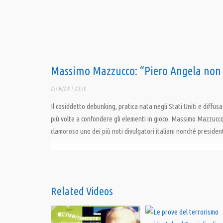
Massimo Mazzucco: “Piero Angela non d
22/06/2017 20:30
Il cosiddetto debunking, pratica nata negli Stati Uniti e diffusa
più volte a confondere gli elementi in gioco. Massimo Mazzucco
clamoroso uno dei più noti divulgatori italiani nonché presiden
Condividi
Related Videos
Category:
PrimoPiano
,
Speciali
Tags:
11 settembre
,
CICAP
,
Fake News
,
Mainstream Media
,
massimo mazzucco