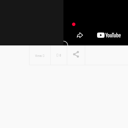
0
Views
NOW PLAYING