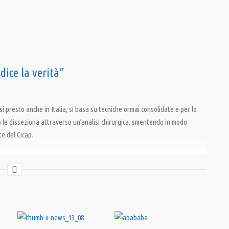
ice la verità”
si presto anche in Italia, si basa su tecniche ormai consolidate e per lo
 le disseziona attraverso un’analisi chirurgica, smentendo in modo
te del Cicap.
,
Piero Angela
,
Quark
,
Rai
,
Servizio Pubblico
,
Superquark