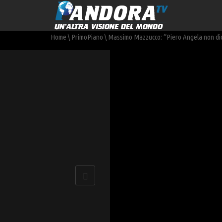
Home
\
PrimoPiano
\
Massimo Mazzucco: “Piero Angela non dic