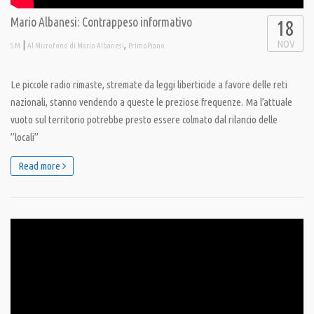
Mario Albanesi: Contrappeso informativo
18
NOV
|
,
S M
Al Microfono di Mario Albanesi
PrimoPiano
Le piccole radio rimaste, stremate da leggi liberticide a favore delle reti
nazionali, stanno vendendo a queste le preziose frequenze. Ma l’attuale
vuoto sul territorio potrebbe presto essere colmato dal rilancio delle
”locali”
Read more