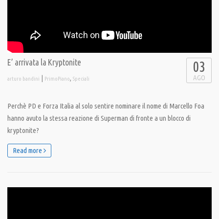
E’ arrivata la Kryptonite
03
AGO
|
,
arturo bandini
PrimoPiano
Speciali
Perchè PD e Forza Italia al solo sentire nominare il nome di Marcello Foa
hanno avuto la stessa reazione di Superman di fronte a un blocco di
kryptonite?
Read more