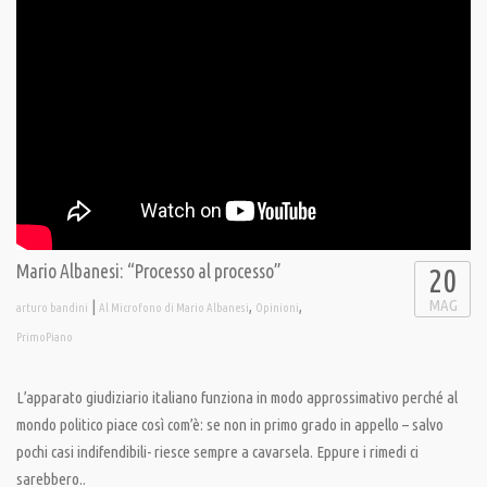
Mario Albanesi: “Processo al processo”
20
MAG
|
,
,
arturo bandini
Al Microfono di Mario Albanesi
Opinioni
PrimoPiano
L’apparato giudiziario italiano funziona in modo approssimativo perché al
mondo politico piace così com’è: se non in primo grado in appello – salvo
pochi casi indifendibili- riesce sempre a cavarsela. Eppure i rimedi ci
sarebbero..