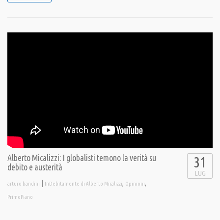
Alberto Micalizzi: I globalisti temono la verità su
31
debito e austerità
LUG
|
,
,
arturo bandini
InDebitamente di Alberto Micalizzi
Opinioni
PrimoPiano