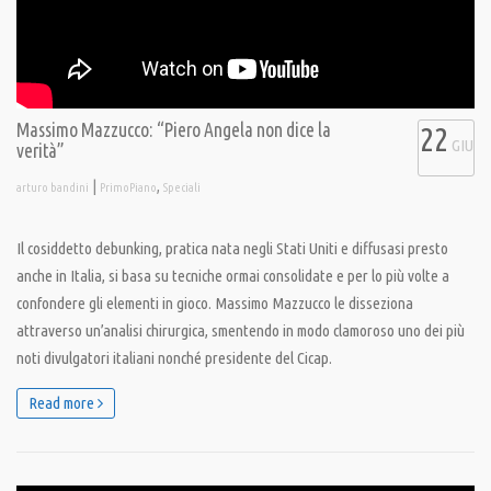
Massimo Mazzucco: “Piero Angela non dice la
22
GIU
verità”
|
,
arturo bandini
PrimoPiano
Speciali
Il cosiddetto debunking, pratica nata negli Stati Uniti e diffusasi presto
anche in Italia, si basa su tecniche ormai consolidate e per lo più volte a
confondere gli elementi in gioco. Massimo Mazzucco le disseziona
attraverso un’analisi chirurgica, smentendo in modo clamoroso uno dei più
noti divulgatori italiani nonché presidente del Cicap.
Read more