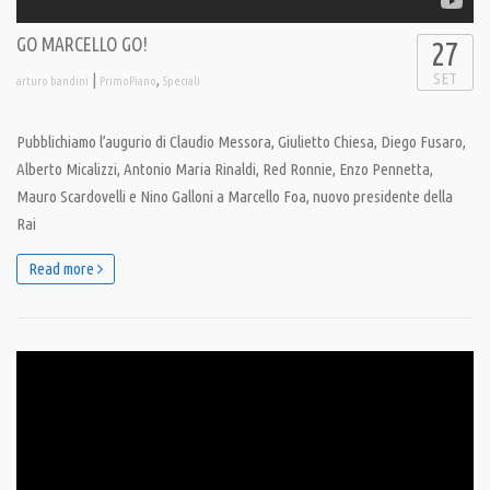
GO MARCELLO GO!
27
SET
|
,
arturo bandini
PrimoPiano
Speciali
Pubblichiamo l’augurio di Claudio Messora, Giulietto Chiesa, Diego Fusaro,
Alberto Micalizzi, Antonio Maria Rinaldi, Red Ronnie, Enzo Pennetta,
Mauro Scardovelli e Nino Galloni a Marcello Foa, nuovo presidente della
Rai
Read more