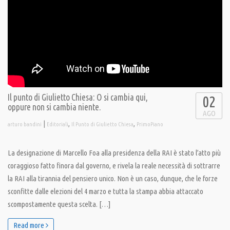
Il punto di Giulietto Chiesa: O si cambia qui,
02
oppure non si cambia niente.
AGO
|
,
,
arturo bandini
Editoriali
Il Punto di Giulietto Chiesa
PrimoPiano
La designazione di Marcello Foa alla presidenza della RAI è stato l’atto più
coraggioso fatto finora dal governo, e rivela la reale necessità di sottrarre
la RAI alla tirannia del pensiero unico. Non è un caso, dunque, che le forze
sconfitte dalle elezioni del 4 marzo e tutta la stampa abbia attaccato
scompostamente questa scelta. […]
Read more