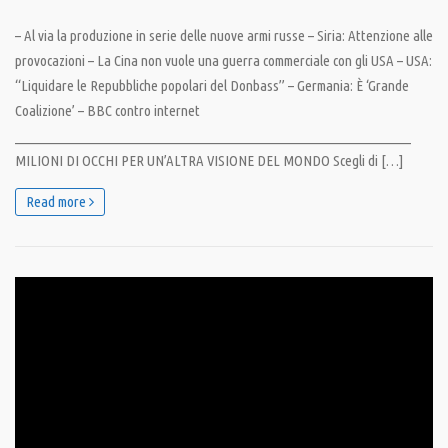
– Al via la produzione in serie delle nuove armi russe – Siria: Attenzione alle
provocazioni – La Cina non vuole una guerra commerciale con gli USA – USA:
“Liquidare le Repubbliche popolari del Donbass” – Germania: È ‘Grande
Coalizione’ – BBC contro internet
__________________________________________________________________
MILIONI DI OCCHI PER UN’ALTRA VISIONE DEL MONDO Scegli di […]
Read more