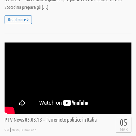
Stoccolma prepara gli […]
Read more
PTV News 05.03.18 – Terremoto politico in Italia
05
MAR
|
,
S M
News
PrimoPiano