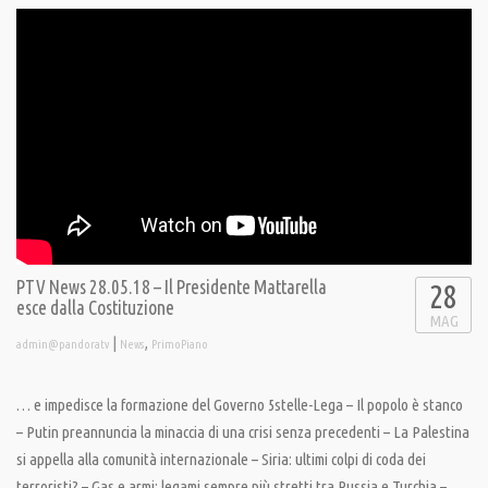
PTV News 28.05.18 – Il Presidente Mattarella
28
esce dalla Costituzione
MAG
|
,
admin@pandoratv
News
PrimoPiano
… e impedisce la formazione del Governo 5stelle-Lega – Il popolo è stanco
– Putin preannuncia la minaccia di una crisi senza precedenti – La Palestina
si appella alla comunità internazionale – Siria: ultimi colpi di coda dei
terroristi? – Gas e armi: legami sempre più stretti tra Russia e Turchia –