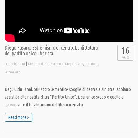
Diego Fusaro: Estremismo di centro. La dittatura
16
del partito unico liberista
AGO
|
,
,
arturo bandini
Dissento dunque siamo di Diego Fusaro
Opinioni
PrimoPiano
Negli ultimi anni, pur sotto le mentite spoglie di destra e sinistra, abbiamo
assistito alla nascita di un “Partito Unico”, il cui unico scopo è quello di
promuovere il totalitarismo del libero mercato.
Read more