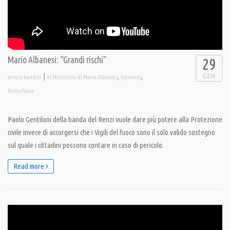
Mario Albanesi: “Grandi rischi”
29
GEN
|
,
,
arturo bandini
Al Microfono di Mario Albanesi
Opinioni
PrimoPiano
Paolo Gentiloni della banda del Renzi vuole dare più potere alla Protezione
civile invece di accorgersi che i Vigili del fuoco sono il solo valido sostegno
sul quale i cittadini possono contare in caso di pericolo.
Read more