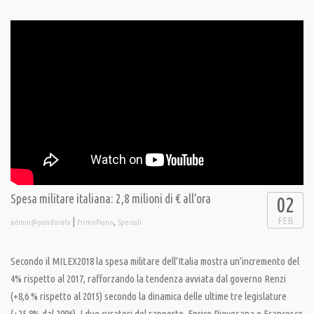
Spesa militare italiana: 2,8 milioni di € all’ora
02
FEB
|
,
admin@pandoratv
PrimoPiano
Speciali
Secondo il MILEX2018 la spesa militare dell’Italia mostra un’incremento del
4% rispetto al 2017, rafforzando la tendenza avviata dal governo Renzi
(+8,6 % rispetto al 2015) secondo la dinamica delle ultime tre legislature
(+25,8% dal 2006). I due curatori del rapporto, Enrico Piovesana e Francesco