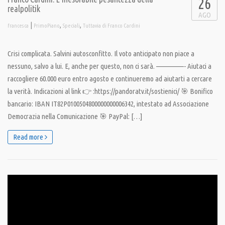
26
realpolitik
AGO
|
,
,
francesca
PrimoPiano
Speciali
Tuttavia di Franco Cardini
Crisi complicata. Salvini autosconfitto. Il voto anticipato non piace a
nessuno, salvo a lui. E, anche per questo, non ci sarà. —————- Aiutaci a
raccogliere 60.000 euro entro agosto e continueremo ad aiutarti a cercare
la verità. Indicazioni al link 👉 :https://pandoratv.it/sostienici/ 🎯 Bonifico
bancario: IBAN IT82P0100504800000000006342, intestato ad Associazione
Democrazia nella Comunicazione 🎯 PayPal: […]
Read more