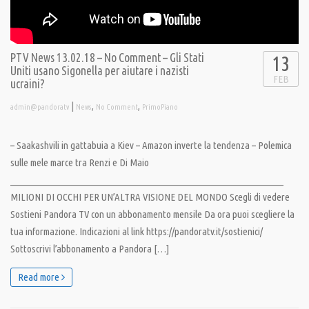
PTV News 13.02.18 – No Comment – Gli Stati
13
Uniti usano Sigonella per aiutare i nazisti
FEB
ucraini?
|
,
,
admin@pandoratv
News
No Comment
PrimoPiano
– Saakashvili in gattabuia a Kiev – Amazon inverte la tendenza – Polemica
sulle mele marce tra Renzi e Di Maio
__________________________________________________________________
MILIONI DI OCCHI PER UN’ALTRA VISIONE DEL MONDO Scegli di vedere
Sostieni Pandora TV con un abbonamento mensile Da ora puoi scegliere la
tua informazione. Indicazioni al link https://pandoratv.it/sostienici/
Sottoscrivi l’abbonamento a Pandora […]
Read more