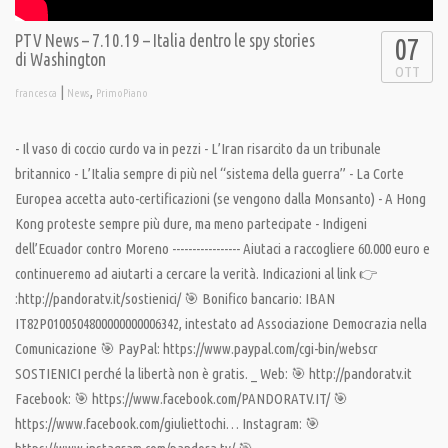
PTV News – 7.10.19 – Italia dentro le spy stories
07
di Washington
OTT
|
,
francesca
News
PrimoPiano
- Il vaso di coccio curdo va in pezzi - L’Iran risarcito da un tribunale
britannico - L’Italia sempre di più nel “sistema della guerra” - La Corte
Europea accetta auto-certificazioni (se vengono dalla Monsanto) - A Hong
Kong proteste sempre più dure, ma meno partecipate - Indigeni
dell’Ecuador contro Moreno ----------------- Aiutaci a raccogliere 60.000 euro e
continueremo ad aiutarti a cercare la verità. Indicazioni al link 👉
:http://pandoratv.it/sostienici/ 🎯 Bonifico bancario: IBAN
IT82P0100504800000000006342, intestato ad Associazione Democrazia nella
Comunicazione 🎯 PayPal: https://www.paypal.com/cgi-bin/webscr
SOSTIENICI perché la libertà non è gratis. _ Web: 🎯 http://pandoratv.it
Facebook: 🎯 https://www.facebook.com/PANDORATV.IT/ 🎯
https://www.facebook.com/giuliettochi… Instagram: 🎯