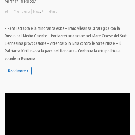
entrare in Russia
|
,
admin@pandoratv
News
PrimoPiano
– Renzi attacca e la minoranza esita – Iran: Alleanza strategica con la
Russia nel Medio Oriente – Portaerei americane nel Mare Cinese del Sud:
L’ennesima provocazione – Attentato in Siria contro le forze russe – Il
Patriarca Kirill invoca la pace nel Donbass – Continua la crisi politica e
sociale in Romania
Read more