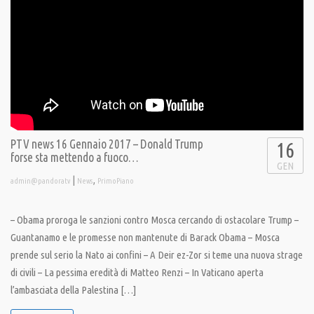
PTV news 16 Gennaio 2017 – Donald Trump
16
forse sta mettendo a fuoco…
GEN
|
,
admin@pandoratv
News
PrimoPiano
– Obama proroga le sanzioni contro Mosca cercando di ostacolare Trump –
Guantanamo e le promesse non mantenute di Barack Obama – Mosca
prende sul serio la Nato ai confini – A Deir ez-Zor si teme una nuova strage
di civili – La pessima eredità di Matteo Renzi – In Vaticano aperta
l’ambasciata della Palestina […]