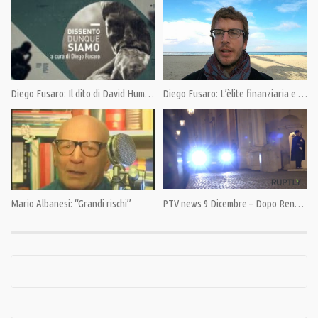
Category:
Dissento dunque siamo di Diego Fusaro
,
Opinioni
,
PrimoPiano
Tags:
Diego Fusaro
,
Forza Italia
,
Globalizzazione
,
Liberismo
,
Libero Mercato
,
Partito
Democratico
,
Partito Unico
,
PD
,
Renzi
Diego Fusaro: Il dito di David Hume. Paradossi liberisti
Diego Fusaro: L’èlite finanziaria e il nuovo conflitto di classe post-1989
Mario Albanesi: “Grandi rischi”
PTV news 9 Dicembre – Dopo Renzi: Chi, cosa, come