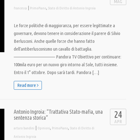
MAG
|
,
francesca
PrimoPiano
Stato di Diritto di Antonio Ingroia
Le forze politiche di maggioranza, per essere legittimate a
governare, devono tenere in considerazione il parere di Silvio
Berlusconi. Anche quelle forze che hanno fatto
dell’antiberlusconismo un cavallo di battaglia.
———————————— Pandora TV Obiettivo per continuare:
100mila euro per un nuovo giro intorno al Sole, tutti insieme.
Entro il 1° ottobre. Dopo sarà tardi. Pandora […]
Read more
Antonio Ingroia: “Trattativa Stato-mafia, una
24
sentenza storica”
APR
|
,
,
arturo bandini
Opinioni
PrimoPiano
Stato di Diritto di
Antonio Ingroia