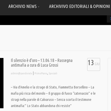
ARCHIVIO NEWS
ARCHIVIVO EDITORIALI & OPINIONI
Il silenzio è d’oro – 13.06.18 – Rassegna
13
GIU
antimafia a cura di Luca Grossi
|
,
admin@pandoratv
PrimoPiano
Speciali
– Via d’Amelio e la strage di Stato, Fiammetta Borsellino – La
mafia più ricca del mondo – Il gruppo di fuoco “catenaccio” e le
stragi nella parole di Calvaruso – Senza scorta il testimone
antimafia:” Lo Stato abbandona chi resiste”