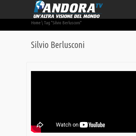
Home
\
Tag "Silvio Berlusconi"
Silvio Berlusconi