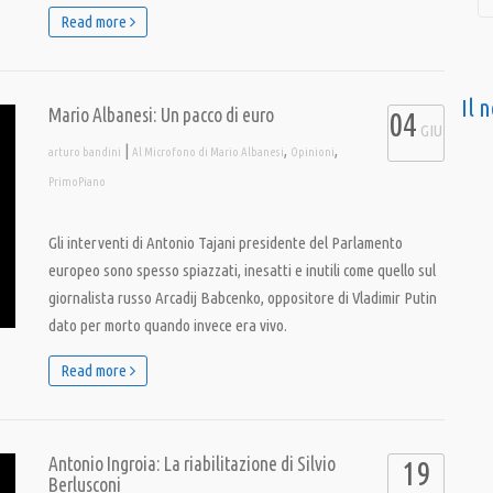
Read more
Il 
Mario Albanesi: Un pacco di euro
04
GIU
|
,
,
arturo bandini
Al Microfono di Mario Albanesi
Opinioni
PrimoPiano
Gli interventi di Antonio Tajani presidente del Parlamento
europeo sono spesso spiazzati, inesatti e inutili come quello sul
giornalista russo Arcadij Babcenko, oppositore di Vladimir Putin
dato per morto quando invece era vivo.
Read more
Antonio Ingroia: La riabilitazione di Silvio
19
Berlusconi