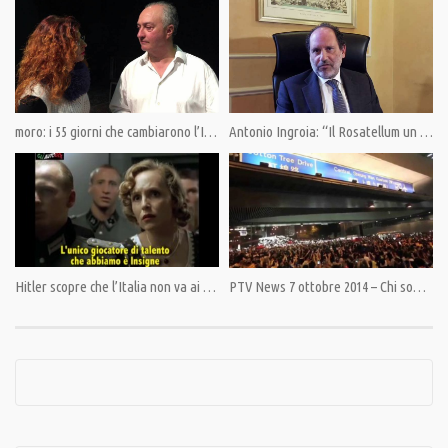
intorno al Sole, tutti insieme. Entro il 1° ottobre. Dopo sarà tardi.
Pandora TV innaffia l’intelligenza collettiva. Siamo stati gli unici nel
panorama italiano a dare un’altra visione del mondo. Un servizio per tutti.
Sostieni Pandora TV. La libertà non è gratis.
moro: i 55 giorni che cambiarono l’Italia. Intervista a Ulderico Pesce.
Antonio Ingroia: “Il Rosatellum un furto di democrazia, è tempo di schierarsi”
Indicazioni al link:https://pandoratv.it/sostienici/
Bonifico bancario: IBAN IT82P0100504800000000006342, intestato ad
Associazione Democrazia nella Comunicazione
PostePay 5333 1710 4683 2552, intestata a Giulietto Chiesa PayPal:
https://www.paypal.com/cgi-bin/webscr
Hitler scopre che l’Italia non va ai mondiali
PTV News 7 ottobre 2014 – Chi soffia sul fuoco
Condividi
Category:
PrimoPiano
,
Stato di Diritto di Antonio Ingroia
Tags:
Antonio Ingroia
,
Berlusconi
,
centrodestra
,
Cesare Previti
,
condanna
,
Forza Italia
,
frode