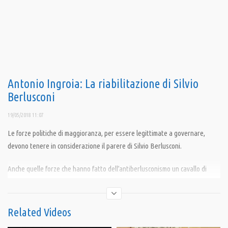
Antonio Ingroia: La riabilitazione di Silvio
Berlusconi
19/05/2018 11:07
Le forze politiche di maggioranza, per essere legittimate a governare,
devono tenere in considerazione il parere di Silvio Berlusconi.
Anche quelle forze che hanno fatto dell’antiberlusconismo un cavallo di
battaglia.
————————————
Related Videos
Pandora TV Obiettivo per continuare: 100mila euro per un nuovo giro