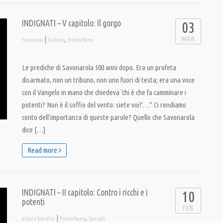
INDIGNATI – V capitolo: Il gorgo
03
MAR
|
,
francesca
Cultura
PrimoPiano
Le prediche di Savonarola 500 anni dopo. Era un profeta
disarmato, non un tribuno, non uno fuori di testa; era una voce
con il Vangelo in mano che chiedeva ‘chi è che fa camminare i
potenti? Non è il soffio del vento: siete voi!’…” Ci rendiamo
conto dell’importanza di queste parole? Quello che Savonarola
dice […]
Read more
INDIGNATI – II capitolo: Contro i ricchi e i
10
potenti
FEB
|
,
arturo bandini
PrimoPiano
Speciali