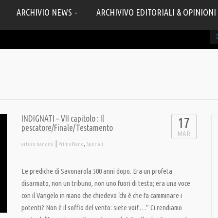
ARCHIVIO NEWS
ARCHIVIVO EDITORIALI & OPINIONI
INDIGNATI – VII capitolo : Il
17
pescatore/Finale/Testamento
MAR
|
,
arturo bandini
PrimoPiano
Speciali
Le prediche di Savonarola 500 anni dopo. Era un profeta
disarmato, non un tribuno, non uno fuori di testa; era una voce
con il Vangelo in mano che chiedeva ‘chi è che fa camminare i
potenti? Non è il soffio del vento: siete voi!’…” Ci rendiamo