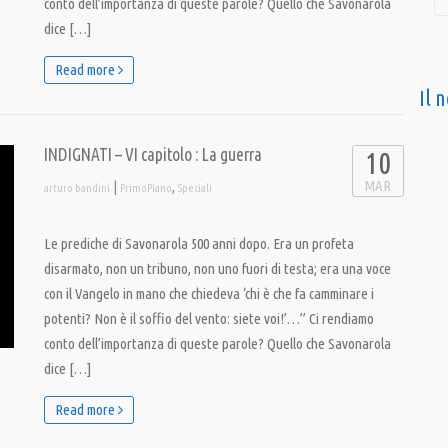
conto dell’importanza di queste parole? Quello che Savonarola
dice […]
Read more
Il 
INDIGNATI – VI capitolo : La guerra
10
MAR
|
,
arturo bandini
PrimoPiano
Speciali
Le prediche di Savonarola 500 anni dopo. Era un profeta
disarmato, non un tribuno, non uno fuori di testa; era una voce
con il Vangelo in mano che chiedeva ‘chi è che fa camminare i
potenti? Non è il soffio del vento: siete voi!’…” Ci rendiamo
conto dell’importanza di queste parole? Quello che Savonarola
dice […]
Read more