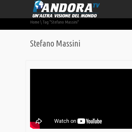
Home
\
Tag "Stefano Massini"
Stefano Massini