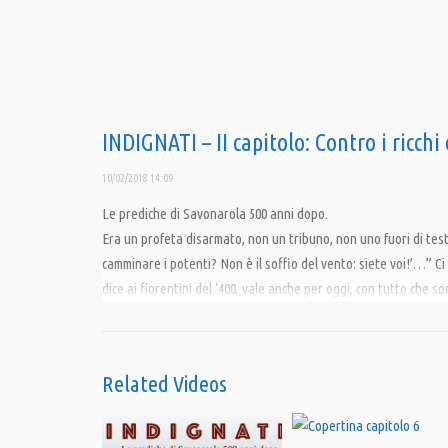
INDIGNATI – II capitolo: Contro i ricchi 
10/02/2018 14:09
Le prediche di Savonarola 500 anni dopo.
Era un profeta disarmato, non un tribuno, non uno fuori di test
camminare i potenti? Non è il soffio del vento: siete voi!’…” 
dice ai fiorentini del ‘400, vale anche per oggi, con tutto che so
avere piena consapevolezza della loro forza democratica.
Con suor Stefania Baldini, don Alessandro Santoro, don Andrea 
Related Videos
Stefano Corsi.
Condividi