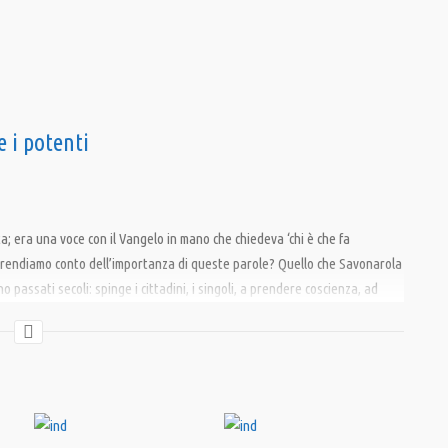
e i potenti
a; era una voce con il Vangelo in mano che chiedeva ‘chi è che fa
Ci rendiamo conto dell’importanza di queste parole? Quello che Savonarola
no passati secoli: spinge i cittadini, i singoli, a prendere coscienza, ad
Bigalli, don Fabio Masi, e musiche eseguite dal vivo con arpa celtica da