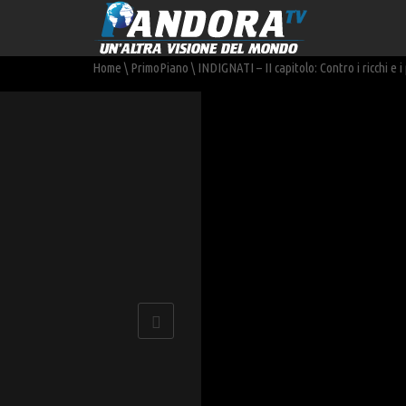
Home
\
PrimoPiano
\
INDIGNATI – II capitolo: Contro i ricchi e i