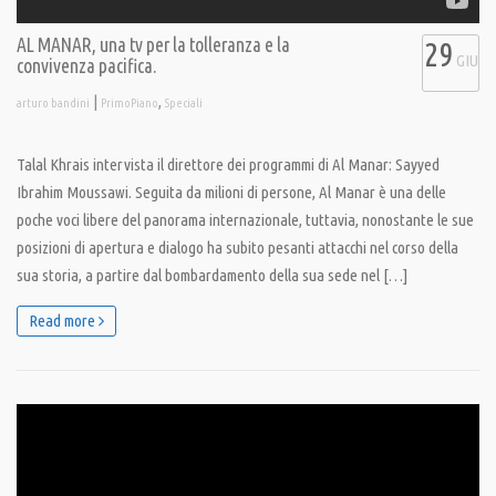
AL MANAR, una tv per la tolleranza e la
29
GIU
convivenza pacifica.
|
,
arturo bandini
PrimoPiano
Speciali
Talal Khrais intervista il direttore dei programmi di Al Manar: Sayyed
Ibrahim Moussawi. Seguita da milioni di persone, Al Manar è una delle
poche voci libere del panorama internazionale, tuttavia, nonostante le sue
posizioni di apertura e dialogo ha subito pesanti attacchi nel corso della
sua storia, a partire dal bombardamento della sua sede nel […]
Read more