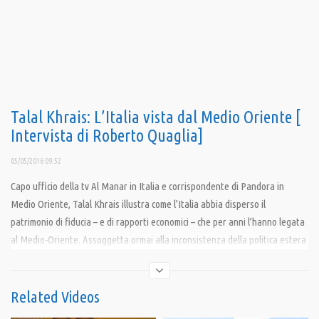
Talal Khrais: L’Italia vista dal Medio Oriente [
Intervista di Roberto Quaglia]
05/05/2016 09:52
Capo ufficio della tv Al Manar in Italia e corrispondente di Pandora in
Medio Oriente, Talal Khrais illustra come l’Italia abbia disperso il
patrimonio di fiducia – e di rapporti economici – che per anni l’hanno legata
al Medio-Oriente. Assoggetta ormai alla inconsistenza della politica estera
della UE, l’Italia ha perso l’immagine di neutralità e indipendenza nei
confronti dei paesi arabi moderati favorendo i rapporti con le monarchie
saudite e con la Turchia.
Related Videos