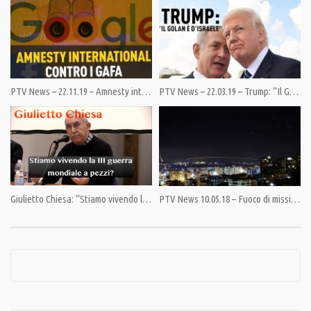
Condividi
PTV News – 22.11.19 – Amnesty international contro i GAFA
PTV News – 22.03.19 – Trump: “Il Golan è d’Israele”
Category:
PrimoPiano
,
Speciali
Tags:
Al-Nusra
,
Daesh
,
Esercito Italiano
,
Israele
,
Libano
,
Medio Oriente
,
Palestina
,
Talal
Khrais
,
terrorismo
Giulietto Chiesa: “Stiamo vivendo la III guerra mondiale a pezzi?”
PTV News 10.05.18 – Fuoco di missili israeliani sulla Siria contro l’Iran