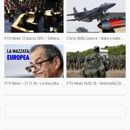
_________________________________________________________________
MILIONI DI OCCHI PER UN’ALTRA VISIONE DEL MONDO
Scegli di vedere
Sostieni Pandora TV con un abbonamento mensile
PTV News 12 marzo 2015 – Teheran dopo Kiev. La destra USA all’attacco
L’Arte della Guerra – Nato e nukes non sono temi elettorali
Da ora puoi scegliere la tua informazione.
Indicazioni al link https://pandoratv.it/sostienici/
Sottoscrivi l’abbonamento a Pandora TV. Ora puoi decidere non solo se
esisteremo, ma anche quanto tempo resisteremo nella lotta per una
PTV News – 21.11.18 – La mazzata europea
PTV News 16.02.18 – Venezuela 2018 dopo Grenada 1983 e Panama 1990?
informazione libera.
Abbonamento con PayPal: https://www.paypal.com/cgi-bin/webscr
Abbonamento con bonifico bancario IBAN IT82P0100504800000000006342
intestato ad Associazione Democrazia nella Comunicazione
Abbonamento con PostePay 5333 1710 4683 2552 intestata a Giulietto
Chiesa