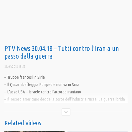
PTV News 30.04.18 – Tutti contro l’Iran a un
passo dalla guerra
30/04/2018 18:52
– Truppe francesi in Siria
– Il Qatar sbeffeggia Pompeo e non va in Siria
– L’asse USA – Israele contro l’accordo iraniano
– Il Tesoro americano decide la sorte dell’industria russa. La guerra ibrida
è in pieno sviluppo
– USA: Ultimatum all’Ue sull’export commerciale
– Global Firework: La potenza militare iraniana è più forte di Israele
Related Videos
– Skripal voleva parlare. Ora non può più