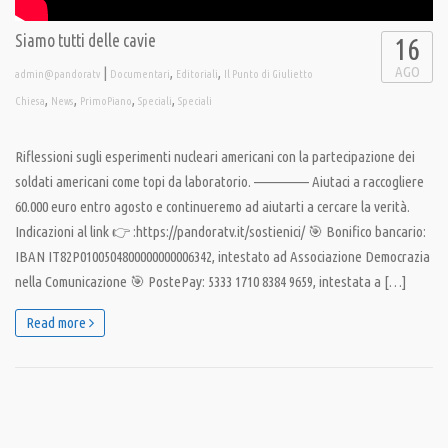
Siamo tutti delle cavie
16
AGO
|
,
,
admin@pandoratv
Documentari
Editoriali
Il Punto di Giulietto
,
,
,
,
Chiesa
News
PrimoPiano
Speciali
Speciali
Riflessioni sugli esperimenti nucleari americani con la partecipazione dei
soldati americani come topi da laboratorio. ————— Aiutaci a raccogliere
60.000 euro entro agosto e continueremo ad aiutarti a cercare la verità.
Indicazioni al link 👉 :https://pandoratv.it/sostienici/ 🎯 Bonifico bancario:
IBAN IT82P0100504800000000006342, intestato ad Associazione Democrazia
nella Comunicazione 🎯 PostePay: 5333 1710 8384 9659, intestata a […]
Read more