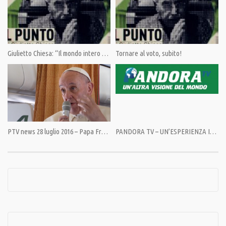
CHS GTT 40P04 A052R
🎯 PayPal: https://www.paypal.com/cgi-bin/webscr
SOSTIENICI perché la libertà non è gratis.
Giulietto Chiesa: “Il mondo intero è suddito degli USA?”
Tornare al voto, subito!
_
Web: 🎯 https://pandoratv.it
Facebook:
🎯 https://www.facebook.com/PANDORATV.IT/
🎯 https://www.facebook.com/giuliettochi…
Instagram:
🎯 https://www.instagram.com/pandora.tv/
PTV news 28 luglio 2016 – Papa Francesco sul terrorismo: e’ una guerra d’interessi, non di religione
PANDORA TV – UN’ESPERIENZA IRRIPETIBILE
🎯 https://www.instagram.com/giulietto.c…
Twitter:
🎯 https://twitter.com/PandoraTV_it
🎯 https://twitter.com/GiuliettoChiesa
Telegram:
🎯 https://t.me/News_PandoraTV
🎯 https://t.me/pandoratv_it