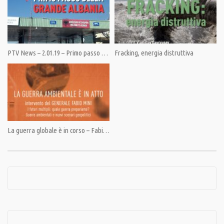
Category:
Documentari
,
PrimoPiano
,
Speciali
Tags:
terremoti
PTV News – 2.01.19 – Primo passo della Grande Albania
Fracking, energia distruttiva
La guerra globale è in corso – Fabio Mini