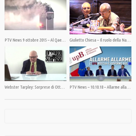
Category:
Documentari
,
Guerra in Ucraina
,
InEvidenza
,
PrimoPiano
Tags:
Maidan
,
Russia
,
Ucraina
,
UE
,
USA
PTV News 9 ottobre 2015 – Al Qaeda? E’ filo-occidentale
Giulietto Chiesa – Il ruolo della Nato nella Guerra Mondiale a pezzi
Webster Tarpley: Sorprese di Ottobre sulle elezioni USA
PTV News – 10.10.18 – Allarme allarme: l’UPB boccia il governo sul DEF