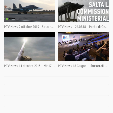
Tags:
Antrace
,
Barack Obama
,
Colin Powell
,
George W Bush
,
Guerra
,
Iraq
,
Nato
,
USA
PTV News 2 ottobre 2015 – Siria: raid russi, accuse USA
PTV News – 24.08.18 – Ponte di Genova: salta la Commissione Ministeriale
PTV News 14 ottobre 2015 – MH17: fu un missile BUK, lanciato da chi?
PTV News 18 Giugno – I burocrati a Bruxelles confermano le sanzioni a Mosca