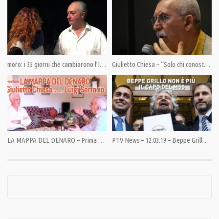
Category:
PrimoPiano
Tags:
Giulietto Chiesa
moro: i 55 giorni che cambiarono l’Italia. Intervista a Ulderico Pesce.
Giulietto Chiesa – “Solo chi conosce la verità potrà difendersi”. Ecco perché Pandora tv.
LA MAPPA DEL DENARO – Prima parte
PTV News – 12.03.19 – Beppe Grillo non è più il capo del M5S