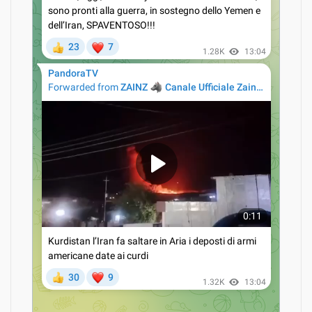
Noam Chomsky: “Se il Messico avesse annunciato
l’ingresso nel Patto di Varsavia”
31/03/2015
Pandora tv – Documenti: “Gli Usa vogliono la grande
guerra”
17/09/2014
Pepe Escobar: scenari prossimi venturi
03/03/2022
Covid le cure proibite
18/05/2021
La verità sul Boeing Malaysiano abbattuto il 17