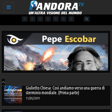
Toggle
navigation
Giulietto Chiesa: Così andiamo verso una guerra di
Pepe Escobar: scenari prossimi venturi
C
sterminio mondiale. (Prima parte)
03/03/2022
1
11/05/2019
I 70 ANNI DELLA NATO: DI GUERRA IN GUERRA
(IT/FR/PT/RO/EN/TUR/SP/DAN/NL)