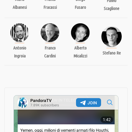
Fulvio
Albanesi
Fracassi
Fusaro
Scaglione
Odessa. Identikit di una strage – Seconda puntata
03/05/2018
Ucraina, le verità nascoste
Antonio
Franco
Alberto
16/11/2017
Stefano Re
Ingroia
Cardini
Micalizzi
La biblioteca di Pandora: “Ucraina, una guerra per
procura.” di Giacomo Gabellini
19/06/2016
Criminali al servizio di Kiev
20/04/2016
“Ucraina: le maschere della rivoluzione” di Paul
Moreira
09/02/2016