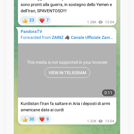
20/04/2016
“Ucraina: le maschere della rivoluzione” di Paul
Moreira
09/02/2016
Noam Chomsky: “Se il Messico avesse annunciato
l’ingresso nel Patto di Varsavia”
31/03/2015
Pandora tv – Documenti: “Gli Usa vogliono la grande guerra”
17/09/2014
Pepe Escobar: scenari prossimi venturi
03/03/2022