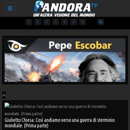
Toggle
navigation
Pepe Escobar: scenari prossimi venturi
C
03/03/2022
1
Giulietto Chiesa: Così andiamo verso una guerra di sterminio
mondiale. (Prima parte)
11/05/2019