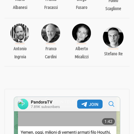
Fulvio
Albanesi
Fracassi
Fusaro
Scaglione
Siamo amici o nemici della Russia?
20/03/2019
Odessa. Identikit di una strage – Seconda puntata
Antonio
Franco
Alberto
03/05/2018
Stefano Re
Ingroia
Cardini
Micalizzi
Ucraina, le verità nascoste
16/11/2017
La biblioteca di Pandora: “Ucraina, una guerra per
procura.” di Giacomo Gabellini
19/06/2016
Criminali al servizio di Kiev