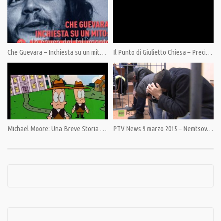
Category:
PrimoPiano
,
Speciali
Tags:
Byoblu
,
Claudio Messora
,
Giulietto Chiesa
,
PandoraTV
,
Salvo Mandarà
,
Salvo5puntozero
Che Guevara – Inchiesta su un mito Le cause del fallimento
Il Punto di Giulietto Chiesa – Precipita in Ucraina aereo di linea della Malaysia Airlines
Michael Moore: Una Breve Storia degli Stati Uniti d’America
PTV News 9 marzo 2015 – Nemtsov. Una pista cecena che porta a Kiev