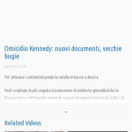
Omicidio Kennedy: nuovi documenti, vecchie
bugie
02/12/2017 21:00
Per attivare i sottotitoli premi la rotella in basso a destra
Post scriptum, la più seguita trasmissione di inchieste giornalistiche in
Russia, torna sull’omicidio Kennedy. I nuovi documenti esecratati dalla CIA
lasciano aperti tutte le contraddizioni e le incongruenze della versione
ufficiale, quella redatta dalla commissione Warren.
Related Videos
Condividi