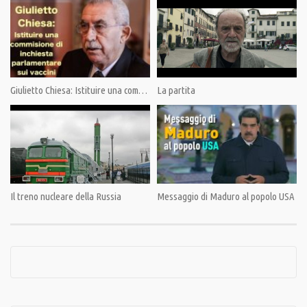
Category:
PrimoPiano
,
Speciali
Giulietto Chiesa: Istituire una commissione di inchiesta sui vaccini.
La partita
Tags:
CIA
,
commissione Warren
,
Giulietto Chiesa
,
Kennedy
,
PandoraTV
,
Russia
Il treno nucleare della Russia
Messaggio di Maduro al popolo USA