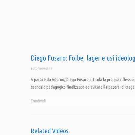
Diego Fusaro: Foibe, lager e usi ideolo
14/02/2019 08:58
A partire da Adorno, Diego Fusaro articola la propria riflessio
esercizio pedagogico finalizzato ad evitare il ripetersi di tra
Condividi
Category:
Dissento dunque siamo di Diego Fusaro
,
Opinioni
,
PrimoPiano
Related Videos
Tags:
antisemitismo
,
Diego Fusaro
,
Foibe
,
Lager
,
Liberismo
,
Memoria
,
Mondi