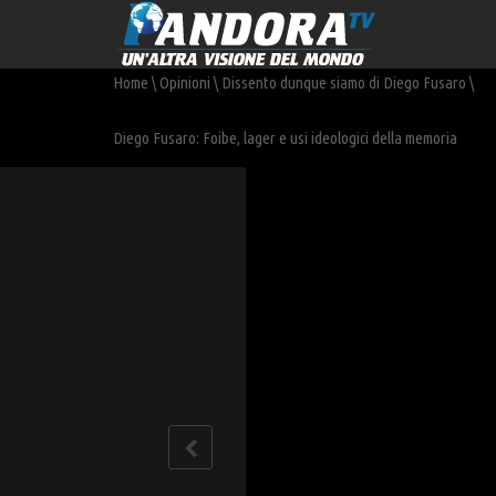
Home
\
Opinioni
\
Dissento dunque siamo di Diego Fusaro
\
Diego Fusaro: Foibe, lager e usi ideologici della memoria